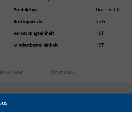
Produkttyp
Drückerstift
Bruttogewicht
56 G
Verpackungseinheit
1 ST
Mindestbestelleinheit
1 ST
ische Daten
Downloads
aus