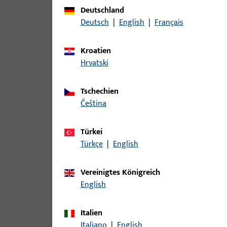
Zu diesem Produkt gibt es folgende Varianten:
Deutschland
Deutsch
|
English
|
Français
Artikel
Kroatien
B-78430-04-0-1 | Drückerstift | Drü
Hrvatski
Tschechien
čeština
B-78430-05-0-1 | Drückerstift | Drü
Türkei
Türkçe
|
English
B-78430-06-0-1 | Drückerstift | Drü
Vereinigtes Königreich
English
Italien
B-78430-07-0-1 | Drückerstift | Drü
Italiano
|
English