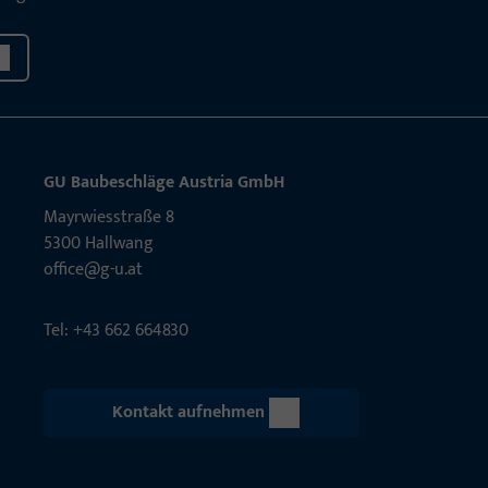
GU Baubeschläge Aus­tria GmbH
Mayrwies­straße 8
5300 Hall­wang
office@g-u.at
Tel: +43 662 664830
Kontakt aufnehmen