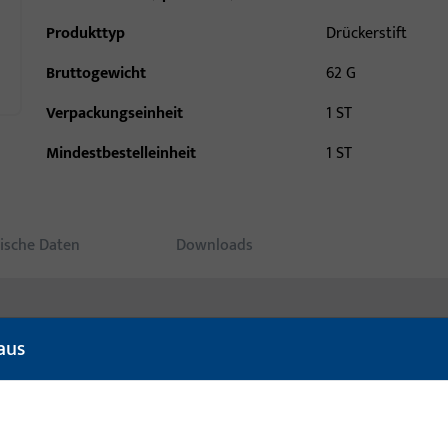
Produkttyp
Drückerstift
Bruttogewicht
62 G
Verpackungseinheit
1 ST
Mindestbestelleinheit
1 ST
ische Daten
Downloads
aus