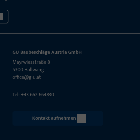
GU Baubeschläge Aus­tria GmbH
Mayrwies­straße 8
5300 Hall­wang
office@g-u.at
Tel: +43 662 664830
Kontakt aufnehmen