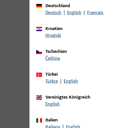
Zu diesem Produkt gibt es folgende Varianten:
Deutschland
Deutsch
|
English
|
Français
Artikel
Kroatien
B-78430-04-0-1 | Drückerstift | Drü
Hrvatski
Tschechien
čeština
B-78430-05-0-1 | Drückerstift | Drü
Türkei
Türkçe
|
English
B-78430-06-0-1 | Drückerstift | Drü
Vereinigtes Königreich
English
Italien
B-78430-07-0-1 | Drückerstift | Drü
Italiano
|
English