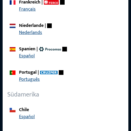
Frankreich
|
zuverlässig.
Français
Kontaktieren Sie uns
Niederlande
|
Nederlands
Rufen Sie uns an
Spanien
|
Español
Portugal
|
Allgemeines
Português
Impressum
Südamerika
Datenschutz
Chile
AGB
Español