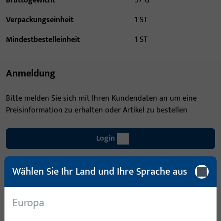
Bruttogewicht
57 G
Verpackungseinheit
1 ST
Mindestbestelleinheit
1 ST
Anmeldung
Bitte melden Sie sich mit Ihren Kundendaten an um eine
Preisinformation zu erhalten oder Artikel zu bestellen
Login
Wählen Sie Ihr Land und Ihre Sprache aus
Account erstellen
Produktbeschreibung
Europa