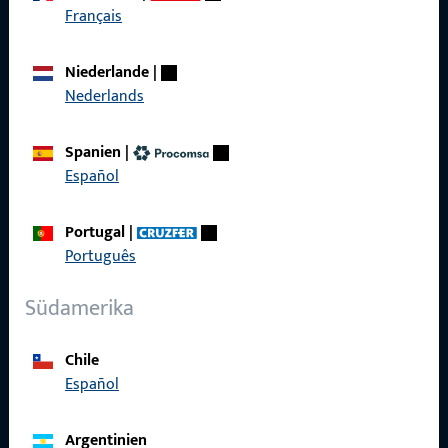
Français
Kontaktieren Sie uns
Niederlande
|
Nederlands
Rufen Sie uns an
Spanien
|
Español
Allgemeines
Portugal
|
Português
Impressum
Südamerika
Datenschutz
AGB
Chile
Español
Argentinien