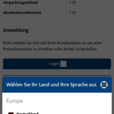
Verpackungseinheit
1 ST
Mindestbestelleinheit
1 ST
Anmeldung
Bitte melden Sie sich mit Ihren Kundendaten an um eine
Preisinformation zu erhalten oder Artikel zu bestellen
Login
Account erstellen
Wählen Sie Ihr Land und Ihre Sprache aus
Produktbeschreibung
Europa
Technische Daten
Downloads