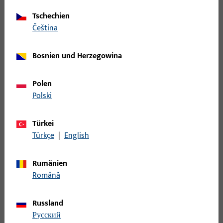
Tschechien
Halbstift
čeština
B-78420-08-0-1 | Halbstift | Halbstift VK8
Bosnien und Herzegowina
LG65
Polen
Polski
Halbstift
Türkei
B-78420-09-0-1 | Halbstift | Halbstift VK8
Türkçe
|
English
LG70
Rumänien
Română
Halbstift
Russland
B-78420-0B-0-1 | Halbstift | Halbstift VK8
русский
LG80