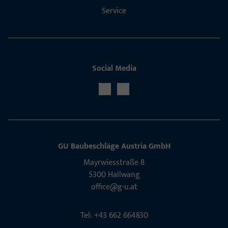
Service
Social Media
GU Baubeschläge Aus­tria GmbH
Mayrwies­straße 8
5300 Hall­wang
office@g-u.at
Tel: +43 662 664830