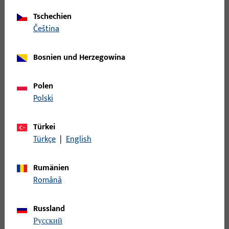
Tschechien
Halbstift
čeština
B-78420-08-0-1 | Halbstift | Halbstift VK8
Bosnien und Herzegowina
LG65
Polen
Polski
Halbstift
Türkei
B-78420-09-0-1 | Halbstift | Halbstift VK8
Türkçe
|
English
LG70
Rumänien
Română
Halbstift
Russland
B-78420-0B-0-1 | Halbstift | Halbstift VK8
русский
LG80