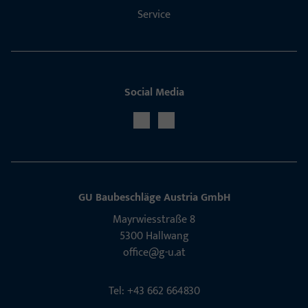
Service
Social Media
GU Baubeschläge Aus­tria GmbH
Mayrwies­straße 8
5300 Hall­wang
office@g-u.at
Tel: +43 662 664830