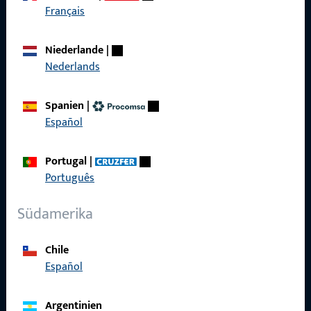
Français
Kontaktieren Sie uns
Niederlande
|
Nederlands
Rufen Sie uns an
Spanien
|
Español
Allgemeines
Portugal
|
Português
Impressum
Südamerika
Datenschutz
AGB
Chile
Español
Argentinien