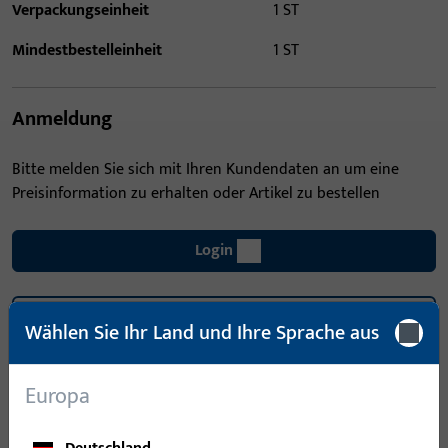
Verpackungseinheit
1 ST
Mindestbestelleinheit
1 ST
Anmeldung
Bitte melden Sie sich mit Ihren Kundendaten an um eine
Preisinformation zu erhalten oder Artikel zu bestellen
Login
Account erstellen
Wählen Sie Ihr Land und Ihre Sprache aus
Produktbeschreibung
Europa
Technische Daten
Downloads