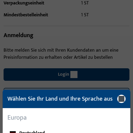
Verpackungseinheit
1 ST
Mindestbestelleinheit
1 ST
Anmeldung
Bitte melden Sie sich mit Ihren Kundendaten an um eine
Preisinformation zu erhalten oder Artikel zu bestellen
Login
Account erstellen
Wählen Sie Ihr Land und Ihre Sprache aus
Produktbeschreibung
Europa
Technische Daten
Downloads