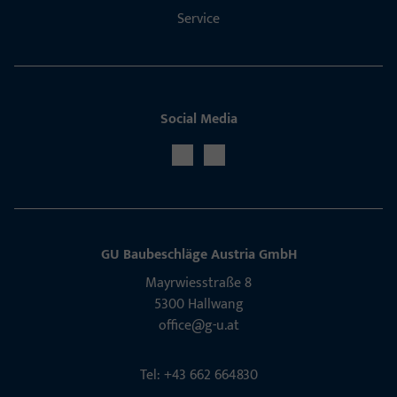
Service
Social Media
GU Baubeschläge Aus­tria GmbH
Mayrwies­straße 8
5300 Hall­wang
office@g-u.at
Tel: +43 662 664830