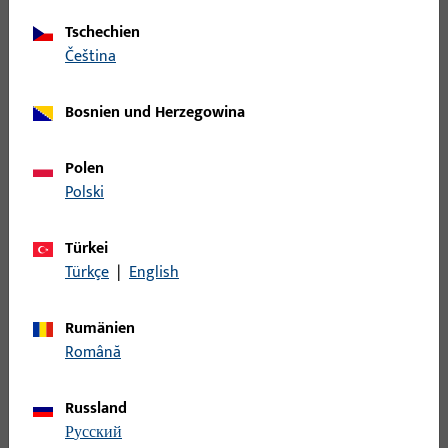
Tschechien
Halbstift
čeština
B-78420-08-0-1 | Halbstift | Halbstift VK8
Bosnien und Herzegowina
LG65
Polen
Polski
Halbstift
Türkei
B-78420-09-0-1 | Halbstift | Halbstift VK8
Türkçe
|
English
LG70
Rumänien
Română
Halbstift
Russland
B-78420-0B-0-1 | Halbstift | Halbstift VK8
русский
LG80