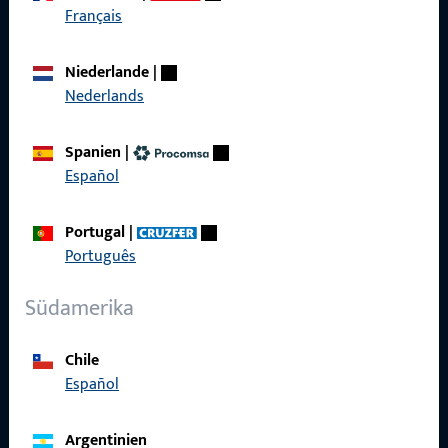
Français
Kontaktieren Sie uns
Niederlande
|
Nederlands
Rufen Sie uns an
Spanien
|
Español
Allgemeines
Portugal
|
Português
Impressum
Südamerika
Datenschutz
AGB
Chile
Español
Argentinien