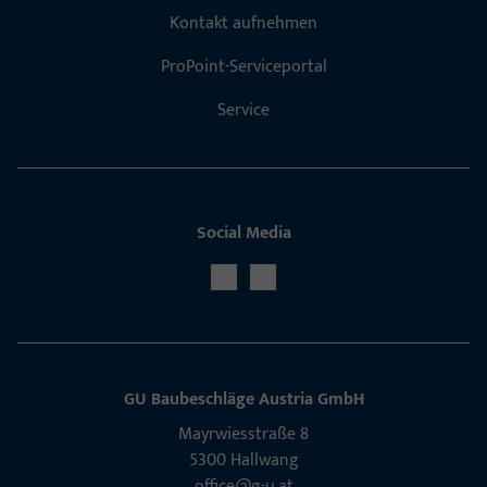
Kontakt aufnehmen
ProPoint-Serviceportal
Service
Social Media
GU Baubeschläge Aus­tria GmbH
Mayrwies­straße 8
5300 Hall­wang
office@g-u.at