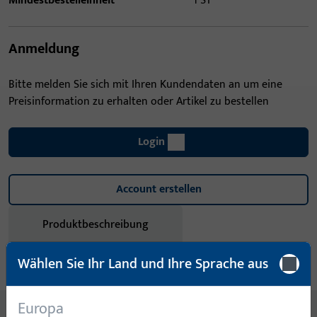
Mindestbestelleinheit
1 ST
Anmeldung
Bitte melden Sie sich mit Ihren Kundendaten an um eine
Preisinformation zu erhalten oder Artikel zu bestellen
Login
Account erstellen
Produktbeschreibung
Wählen Sie Ihr Land und Ihre Sprache aus
Technische Daten
Downloads
Europa
Inhalt