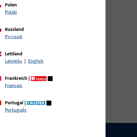
Polen
Polski
Russland
русский
Lettland
Latviešu
|
English
Frankreich
|
Français
Portugal
|
Português