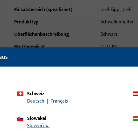
Einsatzbereich (spezifiziert)
Drehkipp, Dreh
Produkttyp
Schwellenhalter
Oberflächenbeschreibung
Schwarz
Bruttogewicht
0,122 KG
aus
Verpackungseinheit
5 PAA
Mindestbestelleinheit
5 PAA
ische Daten
Downloads
Schweiz
Deutsch
|
Français
Slowakei
Slovenčina