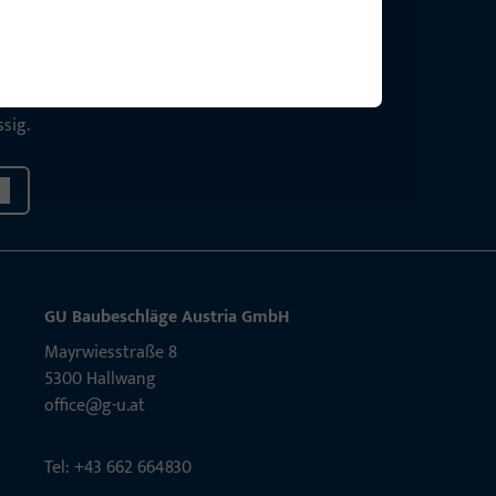
g?
sig.
GU Baubeschläge Aus­tria GmbH
Mayrwies­straße 8
5300 Hall­wang
office@g-u.at
Tel: +43 662 664830