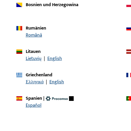
Bosnien und Herzegowina
Rumänien
Română
Artikelbeschreibung
Litauen
 Schwellenh. universal 62 Holz weiß
Schwellenhalter
Lietuvių
|
English
Griechenland
Ελληνικά
|
English
 Schwellenh. universal 78/20 Holz grau
Schwellenhalter
Spanien
|
Español
KONTAKT