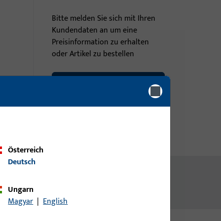
Bitte melden Sie sich mit Ihren
Kundendaten an um eine
Preisinformation zu erhalten
oder Artikel zu bestellen
Login
Account erstellen
Österreich
Deutsch
Ungarn
Magyar
|
English