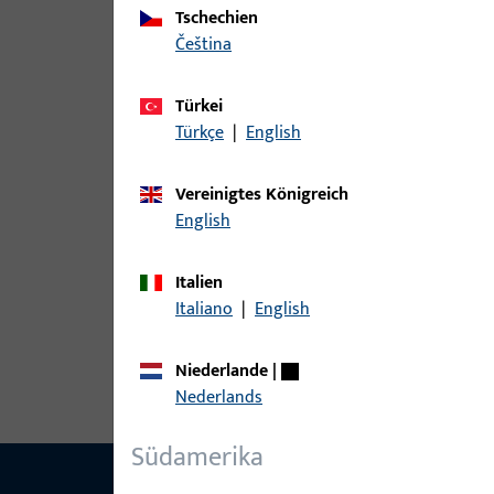
Tschechien
Varianten
čeština
Zu diesem Produkt gibt es folgende Varianten:
Türkei
Türkçe
|
English
Artikel
Vereinigtes Königreich
H-00076-24-0-7 | Schwellenhalter |
English
Italien
Italiano
|
English
H-00076-24-1-1 | Schwellenhalter |
Niederlande
|
Nederlands
Südamerika