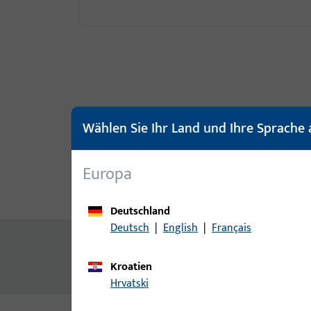
Wählen Sie Ihr Land und Ihre Sprache 
Europa
Produktbeschreibung
Techn
Deutschland
Deutsch
|
English
|
Français
Inhalt
Kroatien
Schwellenhalter universal 62 Holz,schw.
Hrvatski