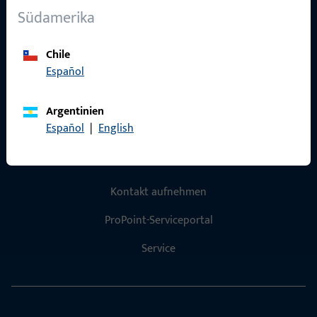
Südamerika
Karriere
Referenzen
Chile
Español
Produktkatalog
Argentinien
Español
|
English
Kontakt
Kontakt aufnehmen
ProPoint-Serviceportal
Service