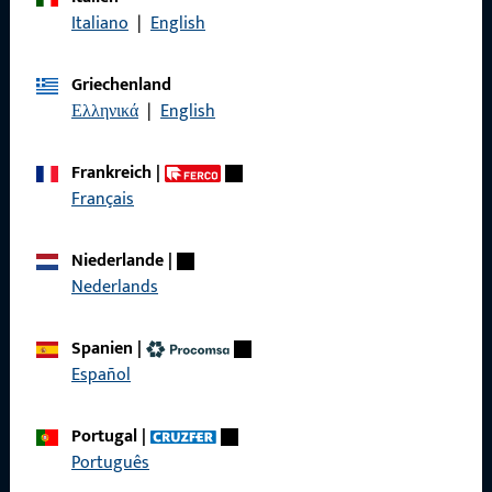
Italiano
|
English
Griechenland
Ελληνικά
|
English
Allgemeines
Frankreich
|
Impressum
Français
Datenschutz
Niederlande
|
AGB
Nederlands
Spanien
|
Español
Schnelleinstieg
Portugal
|
Produkte
Português
Über Uns