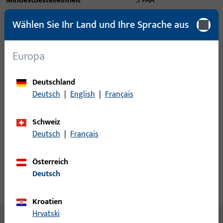
Mindestbestelleinheit
5 PAA
Wählen Sie Ihr Land und Ihre Sprache aus
Anmeldung
Europa
Bitte melden Sie sich mit Ihren Kundendaten an um eine
Preisinformation zu erhalten oder Artikel zu bestellen
Deutschland
Deutsch
|
English
|
Français
Login
Schweiz
Account erstellen
Deutsch
|
Français
Produktbeschreibung
Österreich
Deutsch
Technische Daten
Downloads
Kroatien
Hrvatski
Inhalt