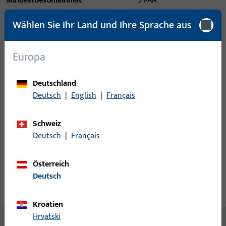
Mindestbestelleinheit
5 PAA
Wählen Sie Ihr Land und Ihre Sprache aus
Anmeldung
Europa
Bitte melden Sie sich mit Ihren Kundendaten an um eine
Preisinformation zu erhalten oder Artikel zu bestellen
Deutschland
Deutsch
|
English
|
Français
Login
Schweiz
Account erstellen
Deutsch
|
Français
Produktbeschreibung
Österreich
Deutsch
Technische Daten
Downloads
Kroatien
Hrvatski
Inhalt