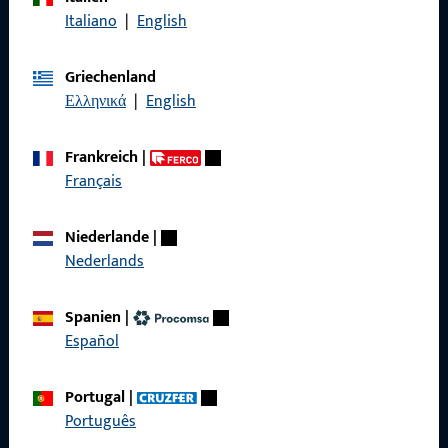
Italiano
|
English
Griechenland
Ελληνικά
|
English
Allgemeines
Frankreich
|
Impressum
Français
Datenschutz
Niederlande
|
AGB
Nederlands
Spanien
|
Español
Schnelleinstieg
Portugal
|
Produkte
Português
Über Uns