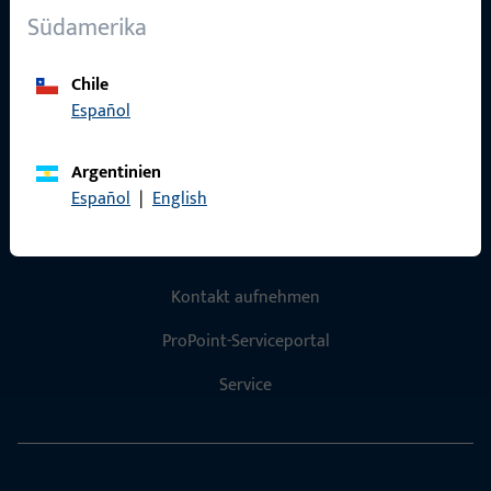
Südamerika
Karriere
Referenzen
Chile
Español
Produktkatalog
Argentinien
Español
|
English
Kontakt
Kontakt aufnehmen
ProPoint-Serviceportal
Service