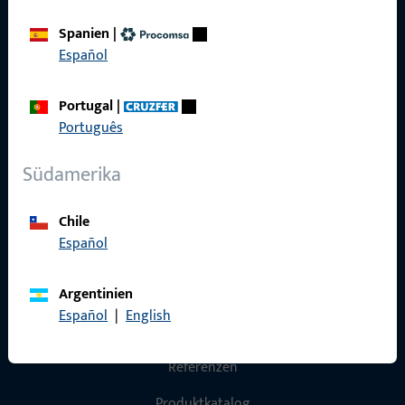
Spanien
|
Impressum
Español
Datenschutz
Portugal
|
AGB
Português
Südamerika
Schnelleinstieg
Chile
Español
Produkte
Argentinien
Über Uns
Español
|
English
Karriere
Referenzen
Produktkatalog