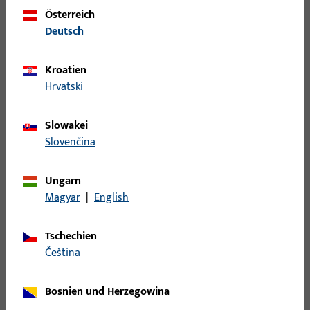
LINKS/RECHTS, ECKIG, NICKELSILBER LACKIERT
Österreich
Deutsch
B 9000 0195 | SCHLIESSBLECH-L-
L28/43x200x1,5-EKG
Kroatien
Hrvatski
LAPPENSCHLIESSBLECH, DIN LS, AUS NICHTROST.STAHL,ECKIG,
Slowakei
Slovenčina
B 9000 0196 | SCHLIESSBLECH-R-
L28/43x200x1,5-EKG
Ungarn
Magyar
|
English
LAPPENSCHLIESSBLECHE DIN RS AUS NICHTROST.STAHL,ECKIG,
Tschechien
čeština
B 9000 0203 | SCHLIESSBLECH-L-
W24x26x200x2-EKG-X
Bosnien und Herzegowina