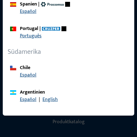
Spanien
|
Español
Datenschutz
AGB
Portugal
|
Português
Südamerika
Schnelleinstieg
Chile
Produkte
Español
Über Uns
Argentinien
Karriere
Español
|
English
Referenzen
Produktkatalog