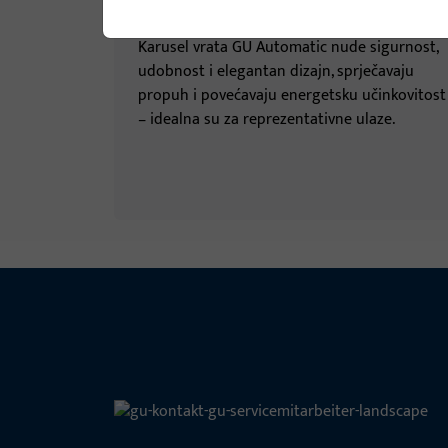
Karusel vrata
Karusel vrata GU Automatic nude sigurnost,
udobnost i elegantan dizajn, sprječavaju
propuh i povećavaju energetsku učinkovitost
– idealna su za reprezentativne ulaze.