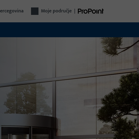
Hercegovina
Moje područje
|
omatski ulazni sustavi
lagođena rješenja za automatska vrata i
erne ulaze u zgrade.