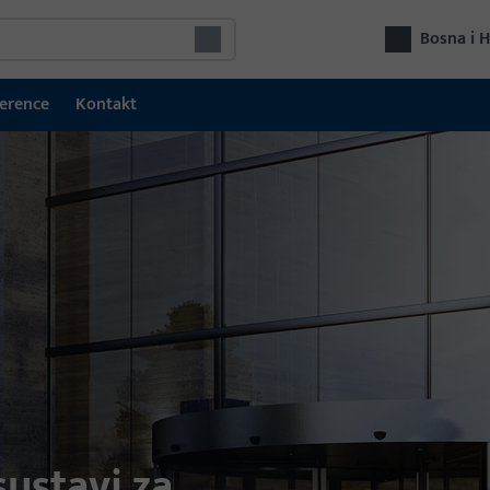
Bosna i 
erence
Kontakt
Aut
Pri
mod
ustavi za