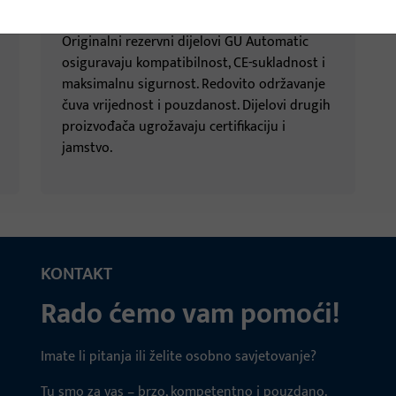
Pribor
Originalni rezervni dijelovi GU Automatic
osiguravaju kompatibilnost, CE-sukladnost i
maksimalnu sigurnost. Redovito održavanje
čuva vrijednost i pouzdanost. Dijelovi drugih
proizvođača ugrožavaju certifikaciju i
jamstvo.
KONTAKT
Rado ćemo vam pomoći!
Imate li pitanja ili želite osobno savjetovanje?
Tu smo za vas – brzo, kompetentno i pouzdano.