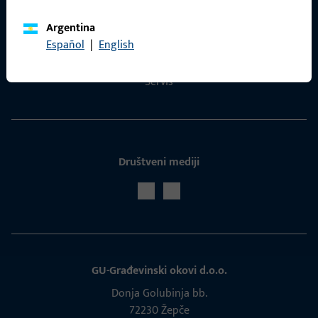
Kontaktirati
Argentina
Español
|
English
ProPoint servisni portal
Servis
Društveni mediji
GU-Građevinski okovi d.o.o.
Donja Golubinja bb.
72230 Žepče