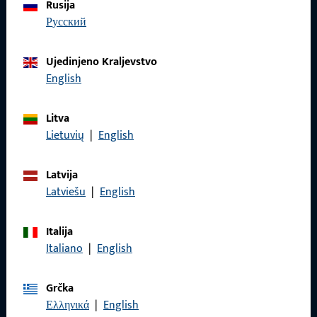
Rusija
русский
Imate li pitanja ili želite osobno savjetovanje?
Tu smo za vas – brzo, kompetentno i pouzdano.
Ujedinjeno Kraljevstvo
English
Obratite nam se
Litva
Lietuvių
|
English
Nazovite nas
Latvija
Latviešu
|
English
Općenito
Italija
Italiano
|
English
Impressum
Grčka
Zaštita podataka
Ελληνικά
|
English