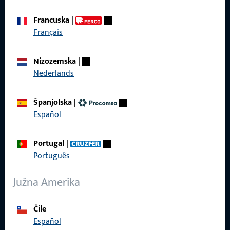
Opći uvjeti poslovanja
Francuska
|
Français
Brzi pristup
Nizozemska
|
Nederlands
Proizvodi
Španjolska
|
O nama
Español
Karijera
Portugal
|
Reference
Português
Katalog proizvoda
Južna Amerika
Čile
Español
Kontakt