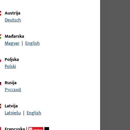
Austrija
Deutsch
Mađarska
Magyar
|
English
Poljska
Polski
, RUND VERZINKT, FUER TREIBRIEGEL- SCHLOSS,
RWENDBAR.
Rusija
русский
Broj modela B 9000
Latvija
Latviešu
|
English
Francuska
|