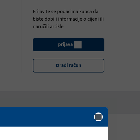
Prijavite se podacima kupca da
biste dobili informacije o cijeni ili
naručili artikle
prijava
Izradi račun