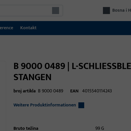
Bosna i 
erence
Kontakt
B 9000 0489 | L-SCHLIESSBL
STANGEN
broj artikla
B 9000 0489
EAN
4015540114243
Weitere Produktinformationen
Bruto težina
99 G