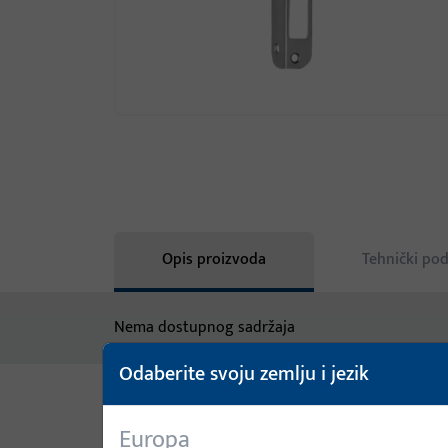
Opis proizvoda
Tehnički pod
Nema dostupnog sadržaja
Odaberite svoju zemlju i jezik
Varijante
Europa