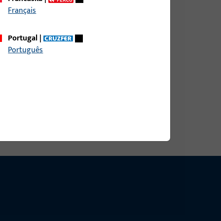
Français
Portugal
|
Português
4x235x3 MASS A&#61; 62,5 MM, ABGER., AUS
KS