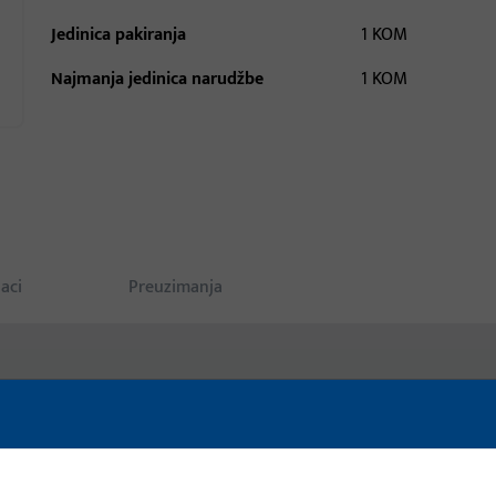
Jedinica pakiranja
1 KOM
Najmanja jedinica narudžbe
1 KOM
aci
Preuzimanja