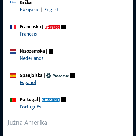
Grčka
Impressum
Ελληνικά
|
English
Zaštita podataka
Francuska
|
Opći uvjeti poslovanja
Français
Nizozemska
|
Nederlands
Brzi pristup
Španjolska
|
Proizvodi
Español
O nama
Portugal
|
Karijera
Português
Reference
Južna Amerika
Katalog proizvoda