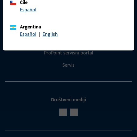
Čile
Español
Kontakt
Argentina
Español
|
English
Kontaktirati
ProPoint servisni portal
Servis
Društveni mediji