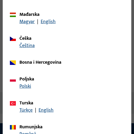
Prijavite se podacima kupca da biste dobili informacije o
cijeni ili naručili artikle
Mađarska
Magyar
|
English
prijava
Češka
čeština
Izradi račun
Bosna i Hercegovina
Opis proizvoda
Tehnički podaci
Poljska
Preuzimanja
Polski
Nema dostupnog sadržaja
Turska
Türkçe
|
English
Rumunjska