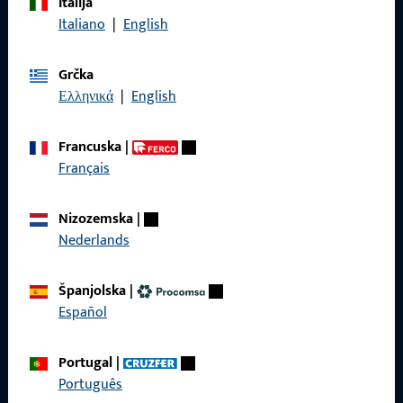
Italija
Nazovite nas
Italiano
|
English
Grčka
Ελληνικά
|
English
Općenito
Francuska
|
Impressum
Français
Zaštita podataka
Nizozemska
|
Opći uvjeti poslovanja
Nederlands
Španjolska
|
Español
Brzi pristup
Portugal
|
Proizvodi
Português