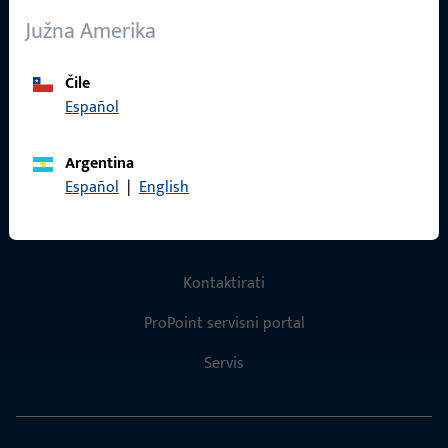
O nama
Južna Amerika
Karijera
Reference
Čile
Español
Katalog proizvoda
Argentina
Español
|
English
Kontakt
Kontaktirati
ProPoint servisni portal
Servis