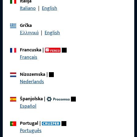
Italija
Nazovite nas
Italiano
|
English
Grčka
Ελληνικά
|
English
Općenito
Francuska
|
Impressum
Français
Zaštita podataka
Nizozemska
|
Opći uvjeti poslovanja
Nederlands
Španjolska
|
Español
Brzi pristup
Portugal
|
Proizvodi
Português