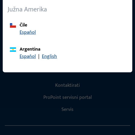
O nama
Južna Amerika
Karijera
Reference
Čile
Español
Katalog proizvoda
Argentina
Español
|
English
Kontakt
Kontaktirati
ProPoint servisni portal
Servis