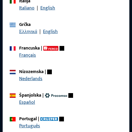
Italija
Nazovite nas
Italiano
|
English
Grčka
Ελληνικά
|
English
Općenito
Francuska
|
Impressum
Français
Zaštita podataka
Nizozemska
|
Opći uvjeti poslovanja
Nederlands
Španjolska
|
Español
Brzi pristup
Portugal
|
Proizvodi
Português