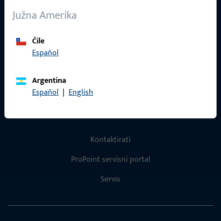
O nama
Južna Amerika
Karijera
Reference
Čile
Español
Katalog proizvoda
Argentina
Español
|
English
Kontakt
Kontaktirati
ProPoint servisni portal
Servis