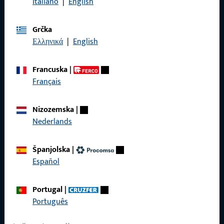
Italiano
|
English
Grčka
Općenito
Ελληνικά
|
English
Impressum
Francuska
|
Zaštita podataka
Français
Opći uvjeti poslovanja
Nizozemska
|
Nederlands
Španjolska
|
Brzi pristup
Español
Proizvodi
Portugal
|
O nama
Português
Karijera