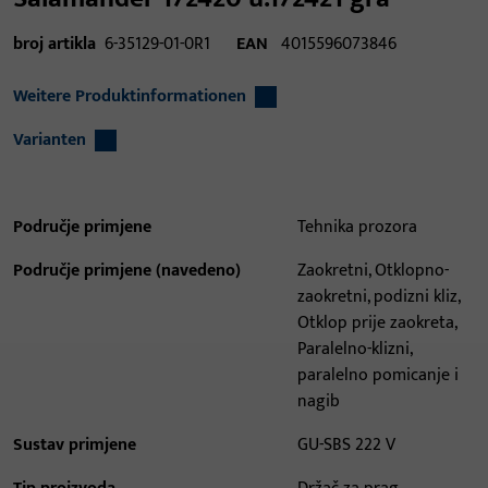
broj artikla
6-35129-01-0R1
EAN
4015596073846
Weitere Produktinformationen
Varianten
Područje primjene
Tehnika prozora
Područje primjene (navedeno)
Zaokretni, Otklopno-
zaokretni, podizni kliz,
Otklop prije zaokreta,
Paralelno-klizni,
paralelno pomicanje i
nagib
Sustav primjene
GU-SBS 222 V