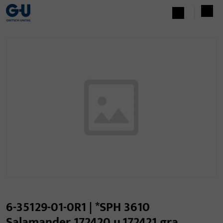
6-35129-01-0R1 | *SPH 3610
Salamander 172420 u.172421 gra