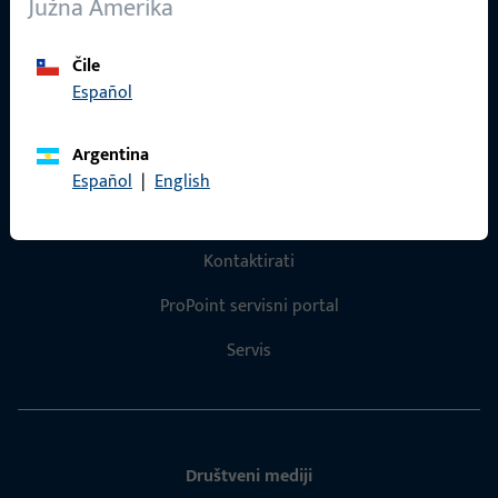
Južna Amerika
Reference
Čile
Katalog proizvoda
Español
Argentina
Español
|
English
Kontakt
Kontaktirati
ProPoint servisni portal
Servis
Društveni mediji