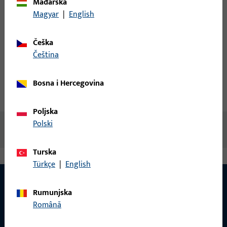
Mađarska
prijava
Magyar
|
English
Izradi račun
Češka
čeština
Opis proizvoda
Tehnički podaci
Bosna i Hercegovina
Preuzimanja
Poljska
Polski
Nema dostupnog sadržaja
Turska
Türkçe
|
English
Rumunjska
Română
KONTAKT