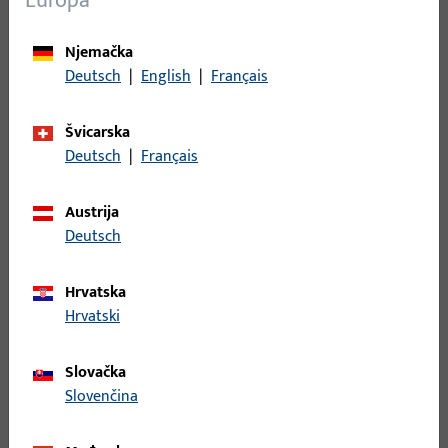
Europa
Sustav primjene
GFK BS 184, GU SBS
Njemačka
drvo AD
Deutsch
|
English
|
Français
Tip proizvoda
Držač za prag
Švicarska
Opis površine
Siva
Deutsch
|
Français
Bruto težina
0,05 KG
Austrija
Jedinica pakiranja
5 KOM
Deutsch
Najmanja jedinica narudžbe
1 KOM
Hrvatska
Hrvatski
Prijava
Slovačka
Prijavite se podacima kupca da biste dobili informacije o
Slovenčina
cijeni ili naručili artikle