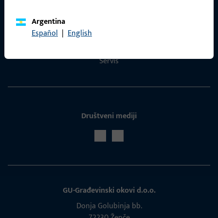
Argentina
Kontaktirati
Español
|
English
ProPoint servisni portal
Servis
Društveni mediji
GU-Građevinski okovi d.o.o.
Donja Golubinja bb.
72230 Žepče