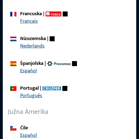
Opći uvjeti poslovanja
Francuska
|
Français
Nizozemska
|
Brzi pristup
Nederlands
Proizvodi
Španjolska
|
O nama
Español
Karijera
Portugal
|
Reference
Português
Katalog proizvoda
Južna Amerika
Čile
Español
Kontakt