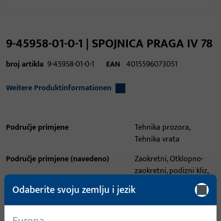
9-45958-01-0-1 | SPOJNICA PRAGA IV 78
broj artikla
9-45958-01-0-1
EAN
4015596073051
Weitere Produktinformationen
Područje primjene
Tehnika prozora,
Tehnika vrata
Područje primjene (navedeno)
Zaokretni, Otklopno-
zaokretni, podizni kliz,
Otklop prije zaokreta,
Odaberite svoju zemlju i jezik
Paralelno-klizni,
paralelno pomicanje i
nagib