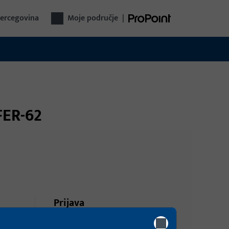
Hercegovina
Moje područje
|
FER-62
Prijava
anje i
Prijavite se podacima kupca da