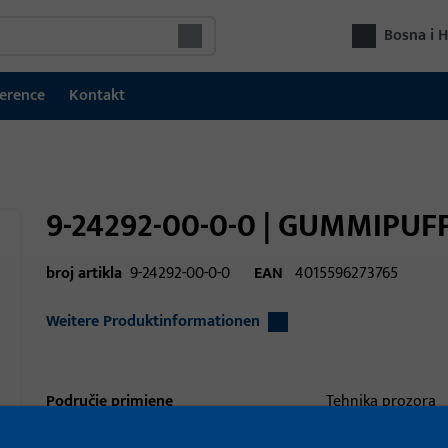
Bosna i 
erence
Kontakt
9-24292-00-0-0 | GUMMIPUF
broj artikla
9-24292-00-0-0
EAN
4015596273765
Weitere Produktinformationen
Područje primjene
Tehnika prozora
Područje primjene (navedeno)
podizni kliz, podiz