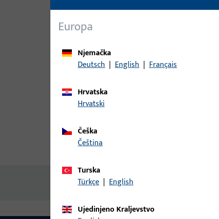
Europa
Njemačka
Deutsch
|
English
|
Français
Hrvatska
Hrvatski
Češka
čeština
Opis proizvoda
Tehnički pod
Turska
Türkçe
|
English
Nema dostupnog sadržaja
Ujedinjeno Kraljevstvo