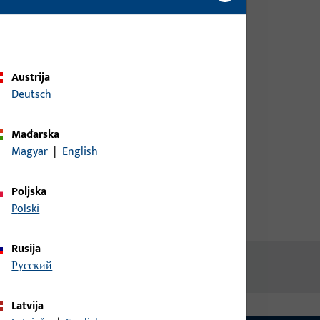
biste dobili informacije o cijeni ili
naručili artikle
prijava
Austrija
Deutsch
Izradi račun
Mađarska
Magyar
|
English
Poljska
Polski
Rusija
русский
Latvija