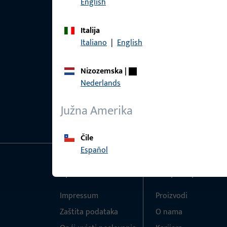
English
Italija
Italiano
|
English
Nizozemska
|
Nederlands
Južna Amerika
Čile
Español
Općenito
Brzi pristup
Impressum
Proizvodi
Zaštita podataka
O nama