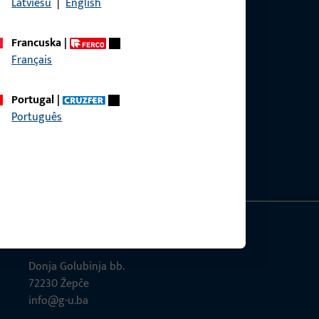
Latviešu
|
English
Francuska
|
Français
Portugal
|
Português
GU-Građevinski okovi d.o.o.
Donja Golubinja bb.
72230 Žepče
info@g-u.ba