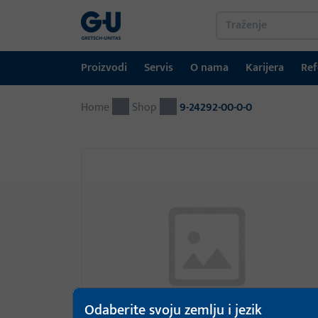
Proizvodi
Servis
O nama
Karijera
Ref
Home
Proizvodi
Servis
O nama
Karijera
Reference
Kontakt
Shop
9-24292-00-0-0
Tehnika prozora
Portal za preuzimanje
GU-grupa širom svijeta
Tehnika vrata
Automatski ulazni sustavi
Montažni materijal
GEMOS / Sustav upravljanja zgradama
Odaberite svoju zemlju i jezik