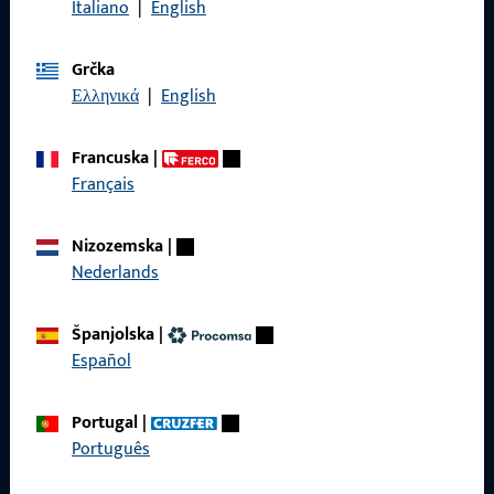
Italiano
|
English
Grčka
Općenito
Ελληνικά
|
English
Impressum
Francuska
|
Français
Zaštita podataka
Opći uvjeti poslovanja
Nizozemska
|
Nederlands
Španjolska
|
Brzi pristup
Español
Proizvodi
Portugal
|
Português
O nama