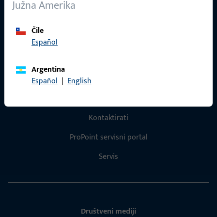
Karijera
Južna Amerika
Reference
Čile
Katalog proizvoda
Español
Argentina
Español
|
English
Kontakt
Kontaktirati
ProPoint servisni portal
Servis
Društveni mediji