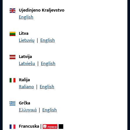
Obratite nam se
Ujedinjeno Kraljevstvo
English
Nazovite nas
Litva
Lietuvių
|
English
Latvija
Općenito
Latviešu
|
English
Impressum
Italija
Italiano
|
English
Zaštita podataka
Opći uvjeti poslovanja
Grčka
Ελληνικά
|
English
Francuska
|