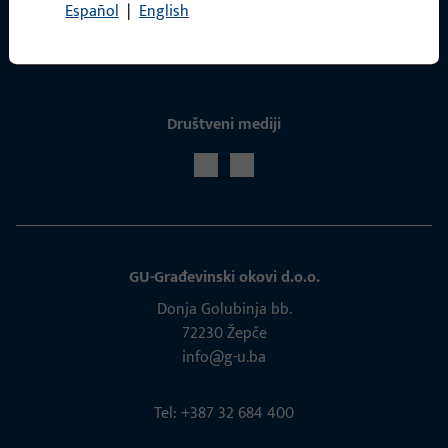
Español
|
English
Servis
Društveni mediji
GU-Građevinski okovi d.o.o.
Donja Golubinja bb.
72230 Žepče
info@g-u.ba
Tel: +387 32 684 400