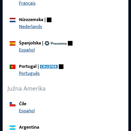
Brzi pristup
Français
Proizvodi
Nizozemska
|
Nederlands
O nama
Karijera
Španjolska
|
Español
Reference
Katalog proizvoda
Portugal
|
Português
Južna Amerika
Kontakt
Čile
Español
Kontaktirati
ProPoint servisni portal
Argentina