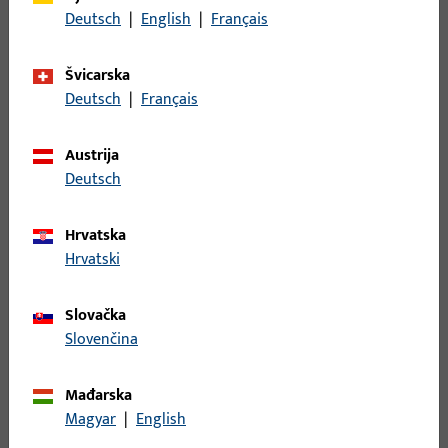
Opis površine
EV1 eloksiran
Deutsch
|
English
|
Français
prirodnom bojom
Bruto težina
1,787 KG
Švicarska
Deutsch
|
Français
Jedinica pakiranja
1 KOM
Najmanja jedinica narudžbe
1 KOM
Austrija
Deutsch
Prijava
Hrvatska
Hrvatski
Prijavite se podacima kupca da biste dobili informacije o
cijeni ili naručili artikle
Slovačka
Slovenčina
prijava
Mađarska
Izradi račun
Magyar
|
English