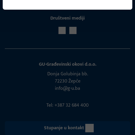
Društveni mediji
GU-Građevinski okovi d.o.o.
Donja Golubinja bb.
72230 Žepče
info@g-u.ba
Tel: +387 32 684 400
Stupanje u kontakt