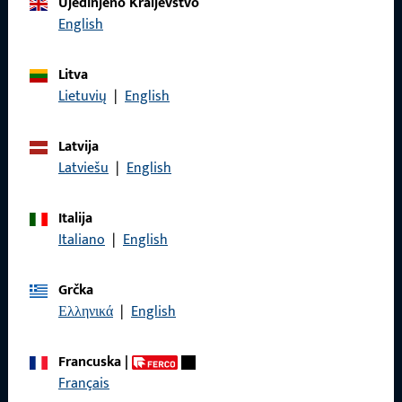
Ujedinjeno Kraljevstvo
English
Nazovite nas
Litva
Lietuvių
|
English
Općenito
Latvija
Latviešu
|
English
Impressum
Zaštita podataka
Italija
Italiano
|
English
Opći uvjeti poslovanja
Grčka
Ελληνικά
|
English
Brzi pristup
Francuska
|
Français
Proizvodi