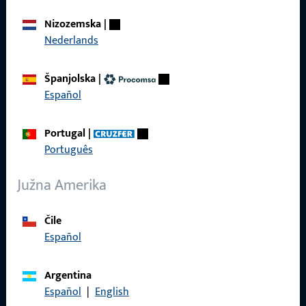
O nama
Nizozemska
|
Nederlands
Karijera
Reference
Španjolska
|
Español
Katalog proizvoda
Portugal
|
Português
Južna Amerika
Kontakt
Kontaktirati
Čile
Español
ProPoint servisni portal
Servis
Argentina
Español
|
English