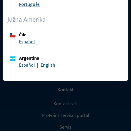
Português
Proizvodi
Južna Amerika
O nama
Karijera
Čile
Español
Reference
Katalog proizvoda
Argentina
Español
|
English
Kontakt
Kontaktirati
ProPoint servisni portal
Servis