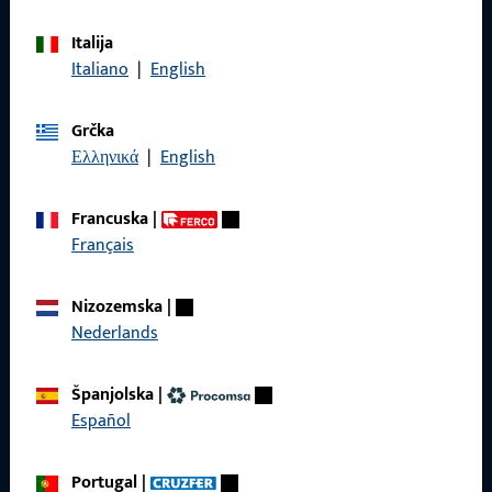
Obratite nam se
Italija
Italiano
|
English
Nazovite nas
Grčka
Ελληνικά
|
English
Općenito
Francuska
|
Français
Impressum
Nizozemska
|
Zaštita podataka
Nederlands
Opći uvjeti poslovanja
Španjolska
|
Español
Brzi pristup
Portugal
|