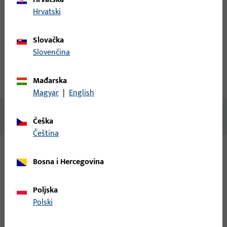
Hrvatski
Izradi račun
Slovačka
Opis proizvoda
Tehnički podaci
Slovenčina
Mađarska
Preuzimanja
Magyar
|
English
Nema dostupnog sadržaja
Češka
čeština
Bosna i Hercegovina
Varijante
Za ovaj proizvod dostupne su sljedeće varijante:
Poljska
Polski
6-35648-13-L-1 | Potporanj kutnog ležaja |