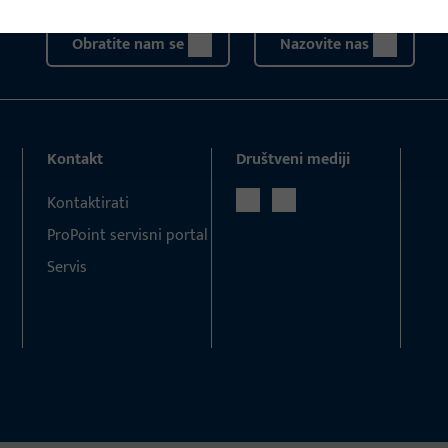
Obratite nam se
Nazovite nas
Kontakt
Društveni mediji
Kontaktirati
ProPoint servisni portal
Servis