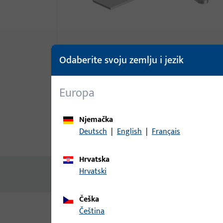
Odaberite svoju zemlju i jezik
Europa
Njemačka
Deutsch
|
English
|
Français
Opis proizvoda
Tehnički pod
Hrvatska
Hrvatski
Nema dostupnog sadržaja
Češka
čeština