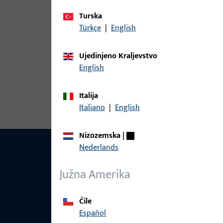
Varijante
Turska
Za ovaj proizvod dostupne su sljedeće varijante:
Türkçe
|
English
artikl
Ujedinjeno Kraljevstvo
English
6-36031-10-R-1 | Kutni ležaj | *Eckla
Italija
Italiano
|
English
Nizozemska
|
Nederlands
Južna Amerika
Čile
Español