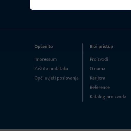
Općenito
Brzi pristup
Impressum
Proizvodi
Zaštita podataka
O nama
Opći uvjeti poslovanja
Karijera
Reference
Katalog proizvoda