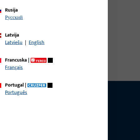
Rusija
русский
Latvija
Latviešu
|
English
ina / dubina 30 mm, ukupna duljina 160 mm, Maks.
 otvaranja graničnik Desno
Francuska
|
Français
Portugal
|
Português