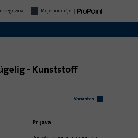
Hercegovina
Moje područje
|
lügelig - Kunststoff
Varianten
Prijava
Prijavite se podacima kupca da