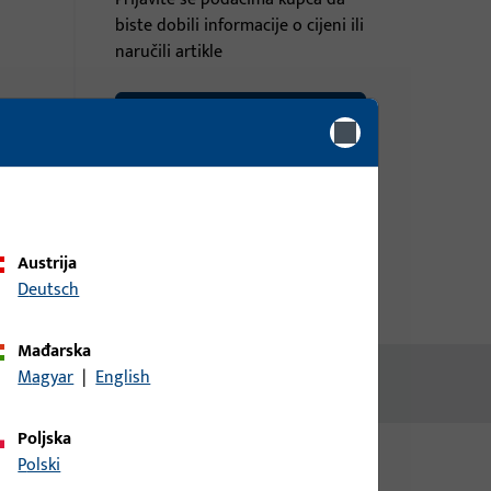
biste dobili informacije o cijeni ili
naručili artikle
prijava
Izradi račun
Austrija
Deutsch
Mađarska
Magyar
|
English
Poljska
Polski