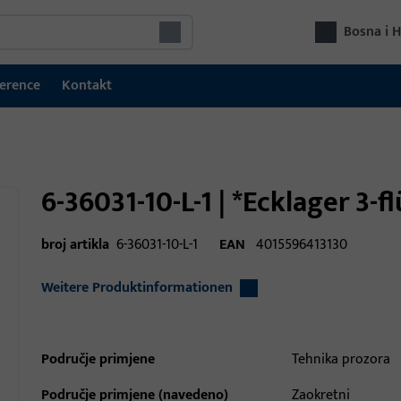
Bosna i 
erence
Kontakt
6-36031-10-L-1 | *Ecklager 3-f
broj artikla
6-36031-10-L-1
EAN
4015596413130
Weitere Produktinformationen
Područje primjene
Tehnika prozora
Područje primjene (navedeno)
Zaokretni