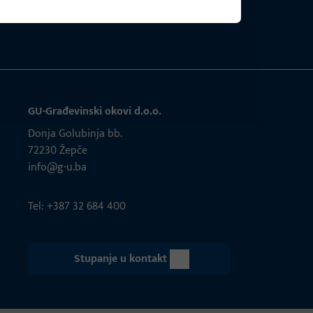
GU-Građevinski okovi d.o.o.
Donja Golubinja bb.
72230 Žepče
info@g-u.ba
Tel: +387 32 684 400
Stupanje u kontakt