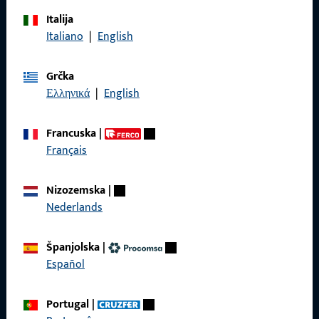
Italija
Italiano
|
English
Nazovite nas
Grčka
Ελληνικά
|
English
Općenito
Francuska
|
Français
Impressum
Zaštita podataka
Nizozemska
|
Nederlands
Opći uvjeti poslovanja
Španjolska
|
Español
Brzi pristup
Portugal
|