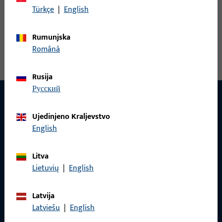
Türkçe
|
English
Kutni ležaj, ukupna širina 27 mm, ukupna visina / dubina 69
mm, ukupna duljina 96,5 mm, Maks. masa krila 130 kg, Smjer
Rumunjska
otvaranja graničnik Desno
Română
Rusija
русский
Ujedinjeno Kraljevstvo
KONTAKT
English
Rado ćemo vam pomoći!
Litva
Imate li pitanja ili želite osobno savjetovanje?
Lietuvių
|
English
Tu smo za vas – brzo, kompetentno i pouzdano.
Latvija
Latviešu
|
English
Obratite nam se