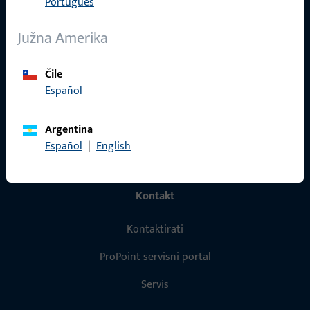
Português
Proizvodi
Južna Amerika
O nama
Karijera
Čile
Reference
Español
Katalog proizvoda
Argentina
Español
|
English
Kontakt
Kontaktirati
ProPoint servisni portal
Servis