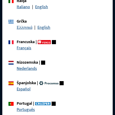
Italija
Nazovite nas
Italiano
|
English
Grčka
Ελληνικά
|
English
Općenito
Francuska
|
Impressum
Français
Zaštita podataka
Nizozemska
|
Opći uvjeti poslovanja
Nederlands
Španjolska
|
Español
Brzi pristup
Portugal
|
Proizvodi
Português