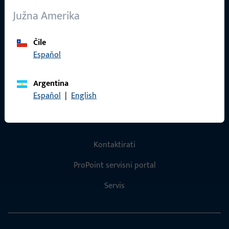
O nama
Južna Amerika
Karijera
Reference
Čile
Español
Katalog proizvoda
Argentina
Español
|
English
Kontakt
Kontaktirati
ProPoint servisni portal
Servis