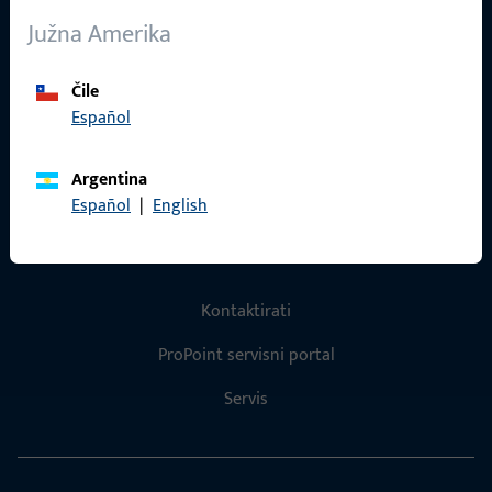
O nama
Južna Amerika
Karijera
Reference
Čile
Español
Katalog proizvoda
Argentina
Español
|
English
Kontakt
Kontaktirati
ProPoint servisni portal
Servis