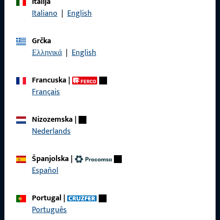
Italija
Nazovite nas
Italiano
|
English
Grčka
Ελληνικά
|
English
Općenito
Francuska
|
Impressum
Français
Zaštita podataka
Nizozemska
|
Opći uvjeti poslovanja
Nederlands
Španjolska
|
Español
Brzi pristup
Portugal
|
Proizvodi
Português