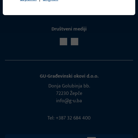
Društveni mediji
GU-Građevinski okovi d.o.o.
Donja Golubinja bb.
72230 Žepče
info@g-u.ba
Tel: +387 32 684 400