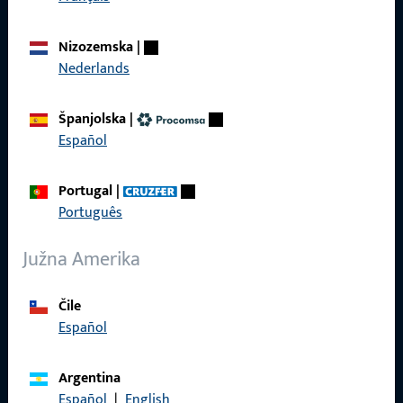
Proizvodi
Nizozemska
|
O nama
Nederlands
Karijera
Španjolska
|
Reference
Español
Katalog proizvoda
Portugal
|
Português
Južna Amerika
Kontakt
Čile
Kontaktirati
Español
ProPoint servisni portal
Argentina
Servis
Español
|
English