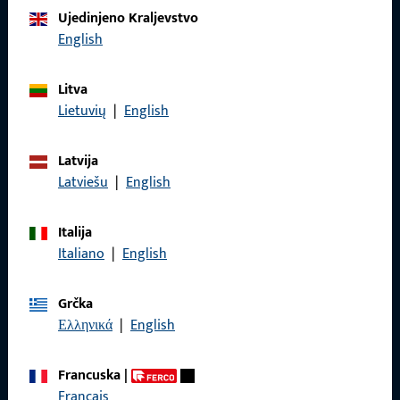
Obratite nam se
Ujedinjeno Kraljevstvo
English
Nazovite nas
Litva
Lietuvių
|
English
Latvija
Općenito
Latviešu
|
English
Impressum
Italija
Zaštita podataka
Italiano
|
English
Opći uvjeti poslovanja
Grčka
Ελληνικά
|
English
Francuska
|
Brzi pristup
Français