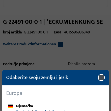
G-22491-00-0-1 | *ECKUMLENKUNG SE
broj artikla
G-22491-00-0-1
EAN
4015596936349
Weitere Produktinformationen
Područje primjene
Tehnika prozora
Područje primjene (navedeno)
Otklopno-zaokretni,
Odaberite svoju zemlju i jezik
Zaokretni
Sustav primjene
UNI-JET
Europa
Tip proizvoda
Kutni prijenosnik
Njemačka
Opis površine
ferGUard*silber