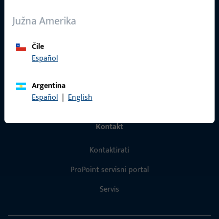
O nama
Južna Amerika
Karijera
Čile
Reference
Español
Katalog proizvoda
Argentina
Español
|
English
Kontakt
Kontaktirati
ProPoint servisni portal
Servis