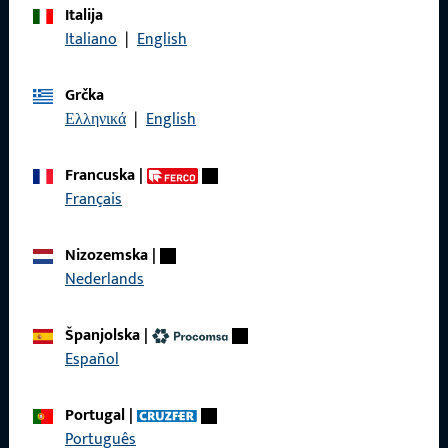
Italija
Nazovite nas
Italiano
|
English
Grčka
Ελληνικά
|
English
Općenito
Francuska
|
Impressum
Français
Zaštita podataka
Nizozemska
|
Opći uvjeti poslovanja
Nederlands
Španjolska
|
Español
Brzi pristup
Portugal
|
Proizvodi
Português