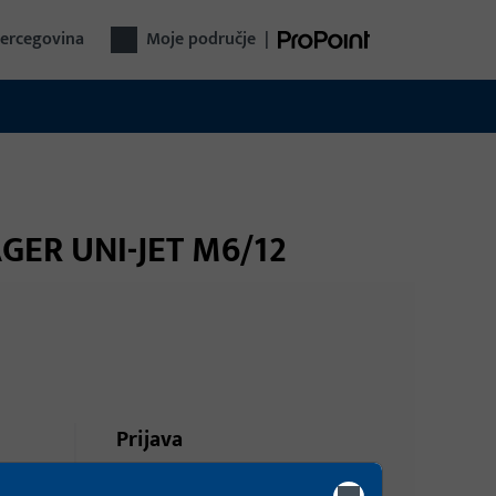
Hercegovina
Moje područje
|
AGER UNI-JET M6/12
Prijava
i,
Prijavite se podacima kupca da