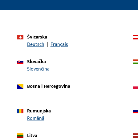
Zaokretni, nagib, 
prije zaokreta
Sustav primjene
UNI-JET M6/12
Švicarska
Tip proizvoda
Ležaj škara
Deutsch
|
Français
Opis površine
ferGUard*silber
Slovačka
Bruto težina
0,07 KG
Slovenčina
Jedinica pakiranja
1 KOM
Bosna i Hercegovina
Najmanja jedinica narudžbe
1 KOM
aci
Preuzimanja
Rumunjska
Română
Litva