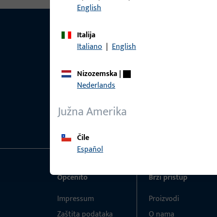
English
Italija
Italiano
|
English
Nizozemska
|
Nederlands
Južna Amerika
Čile
Español
Općenito
Brzi pristup
Impressum
Proizvodi
Zaštita podataka
O nama