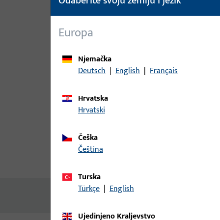
Odaberite svoju zemlju i jezik
Europa
Njemačka
Deutsch
|
English
|
Français
Hrvatska
Hrvatski
Češka
čeština
Opis proizvoda
Tehnički pod
Turska
Türkçe
|
English
Nema dostupnog sadržaja
Ujedinjeno Kraljevstvo