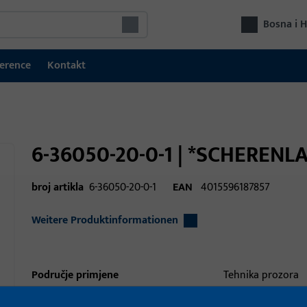
Bosna i 
erence
Kontakt
6-36050-20-0-1 | *SCHERENL
broj artikla
6-36050-20-0-1
EAN
4015596187857
Weitere Produktinformationen
Područje primjene
Tehnika prozora
Područje primjene (navedeno)
Otklopno-zaokretn