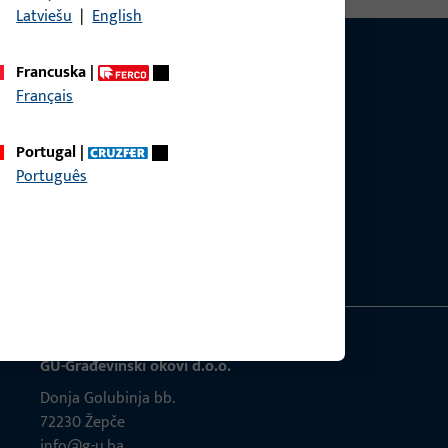
Latviešu
|
English
Francuska
|
Français
Portugal
|
Português
GU-Građevinski okovi d.o.o.
Donja Golubinja bb.
72230 Žepče
info@g-u.ba