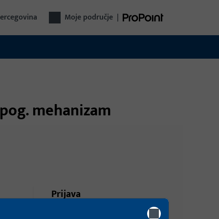
Hercegovina
Moje područje
|
za pog. mehanizam
Prijava
i,
Prijavite se podacima kupca da