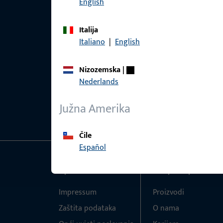
English
Italija
Italiano
|
English
Nizozemska
|
Nederlands
Južna Amerika
Čile
Español
Općenito
Brzi pristup
Impressum
Proizvodi
Zaštita podataka
O nama