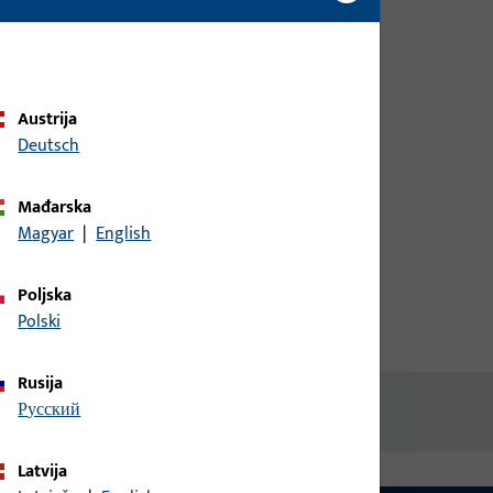
biste dobili informacije o cijeni ili
naručili artikle
prijava
Austrija
Deutsch
Izradi račun
Mađarska
Magyar
|
English
Poljska
Polski
Rusija
русский
Latvija