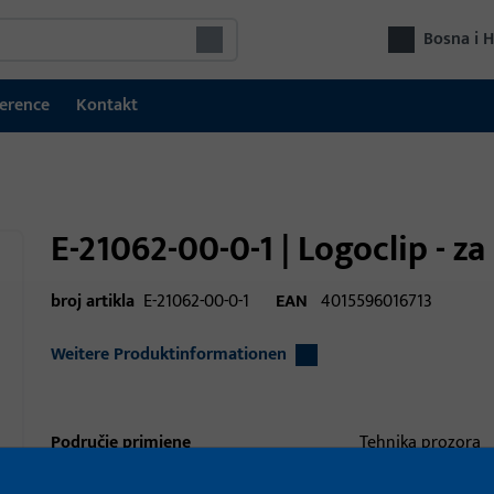
Bosna i 
erence
Kontakt
E-21062-00-0-1 | Logoclip - 
broj artikla
E-21062-00-0-1
EAN
4015596016713
Weitere Produktinformationen
Područje primjene
Tehnika prozora
Područje primjene (navedeno)
Otklopno-zaokretn