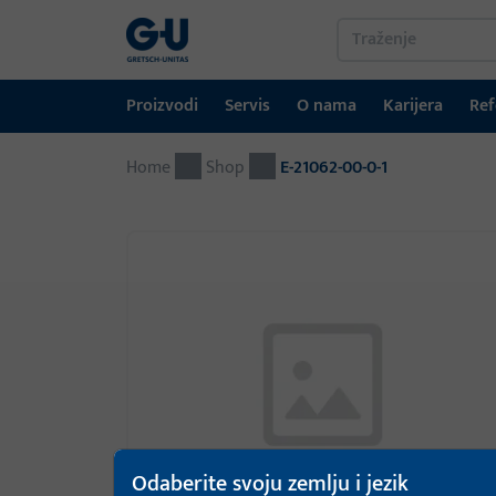
Proizvodi
Servis
O nama
Karijera
Ref
Home
Proizvodi
Servis
O nama
Karijera
Reference
Kontakt
Shop
E-21062-00-0-1
Tehnika prozora
Portal za preuzimanje
GU-grupa širom svijeta
Tehnika vrata
Automatski ulazni sustavi
Montažni materijal
GEMOS / Sustav upravljanja zgradama
Odaberite svoju zemlju i jezik