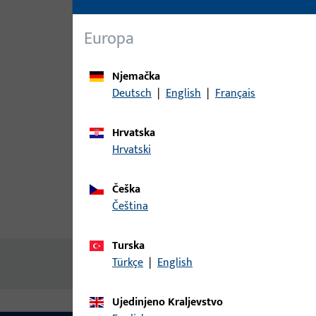
Europa
Njemačka
Deutsch
|
English
|
Français
Hrvatska
Hrvatski
Češka
čeština
Opis proizvoda
Tehnički pod
Turska
Türkçe
|
English
Nema dostupnog sadržaja
Ujedinjeno Kraljevstvo