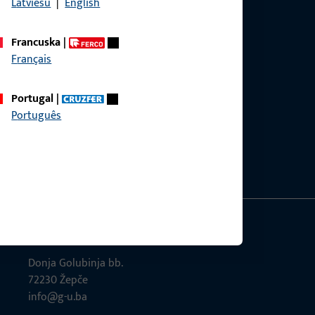
Latviešu
|
English
Francuska
|
Français
Portugal
|
Português
GU-Građevinski okovi d.o.o.
Donja Golubinja bb.
72230 Žepče
info@g-u.ba