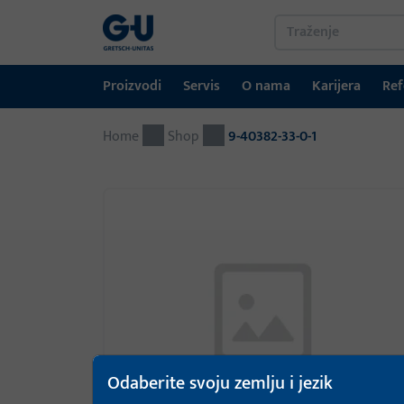
Proizvodi
Servis
O nama
Karijera
Ref
Home
Proizvodi
Servis
O nama
Karijera
Reference
Kontakt
Shop
9-40382-33-0-1
Tehnika prozora
Portal za preuzimanje
GU-grupa širom svijeta
Tehnika vrata
Automatski ulazni sustavi
Montažni materijal
GEMOS / Sustav upravljanja zgradama
Odaberite svoju zemlju i jezik