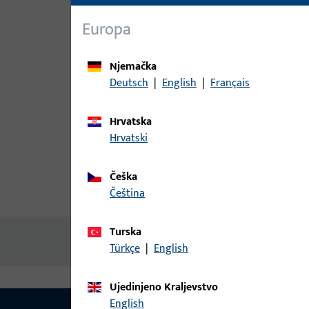
Europa
Njemačka
Deutsch
|
English
|
Français
Hrvatska
Hrvatski
Češka
čeština
Opis proizvoda
Tehnički pod
Turska
Nema dostupnog sadržaja
Türkçe
|
English
Ujedinjeno Kraljevstvo
English