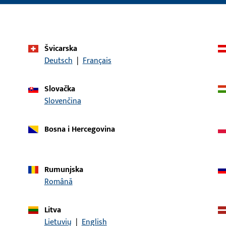
Sustav primjene
GU-thermostep
Tip proizvoda
Međuprofil
Švicarska
Opis površine
Siva
Deutsch
|
Français
Bruto težina
1,1 KG
Slovačka
Jedinica pakiranja
1 KOM
Slovenčina
Najmanja jedinica narudžbe
1 KOM
Bosna i Hercegovina
aci
Preuzimanja
Rumunjska
Română
Litva
Lietuvių
|
English