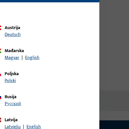
biste dobili informacije o cijeni ili
naručili artikle
Austrija
prijava
Deutsch
Izradi račun
Mađarska
Magyar
|
English
Poljska
Polski
Rusija
русский
Latvija
Latviešu
|
English