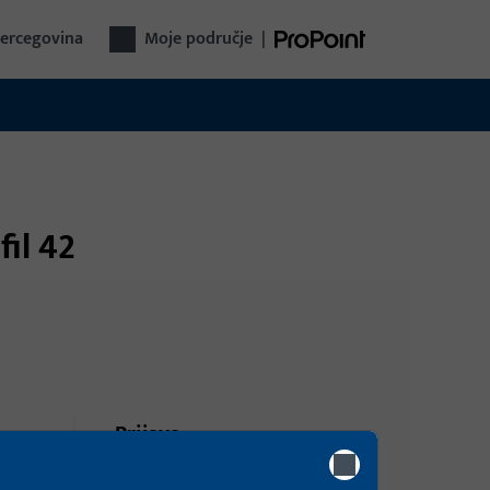
Hercegovina
Moje područje
|
il 42
Prijava
Prijavite se podacima kupca da