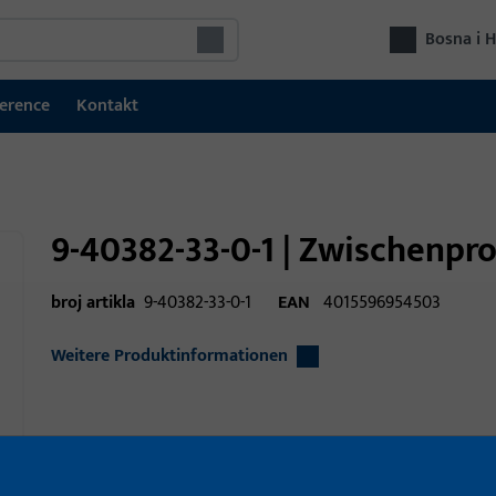
Bosna i 
erence
Kontakt
9-40382-33-0-1 | Zwischenprof
broj artikla
9-40382-33-0-1
EAN
4015596954503
Weitere Produktinformationen
Područje primjene
Tehnika prozora
Područje primjene (navedeno)
podizni kliz