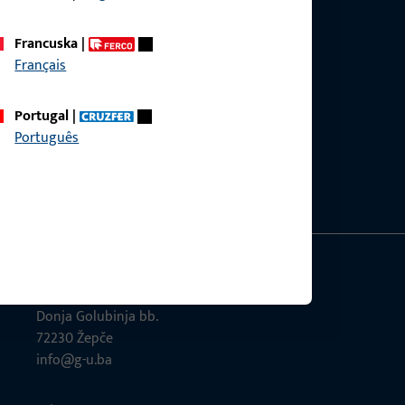
Francuska
|
Français
Portugal
|
Português
GU-Građevinski okovi d.o.o.
Donja Golubinja bb.
72230 Žepče
info@g-u.ba