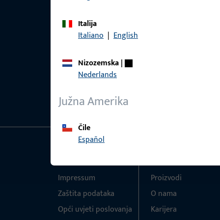
Italija
Italiano
|
English
Nizozemska
|
Nederlands
Južna Amerika
Čile
Español
Općenito
Brzi pristup
Impressum
Proizvodi
Zaštita podataka
O nama
Opći uvjeti poslovanja
Karijera