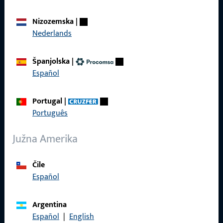
Proizvodi
Nizozemska
|
O nama
Nederlands
Karijera
Španjolska
|
Reference
Español
Katalog proizvoda
Portugal
|
Português
Južna Amerika
Kontakt
Čile
Kontaktirati
Español
ProPoint servisni portal
Argentina
Servis
Español
|
English