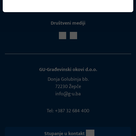
Društveni mediji
GU-Građevinski okovi d.o.o.
Donja Golubinja bb.
72230 Žepče
info@g-u.ba
Tel: +387 32 684 400
Stupanje u kontakt