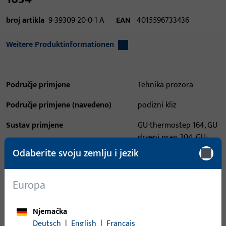
broj artikla
9-39309-20-0-1 A
EAN
4015596733436
Weitere Produktinformationen
Područje primjene
Tehnika prozora
Područje primjene (navedeno)
podizni kliz
Sustav primjene
GU-thermostep 164, GU
drveni prag 204, GU-
prag 47, GU-flatstep
Odaberite svoju zemlju i jezik
164, GU drvena
stepenica 164
Europa
Tip proizvoda
Nasadna tračnica
Njemačka
Opis površine
Siva
Deutsch
|
English
|
Français