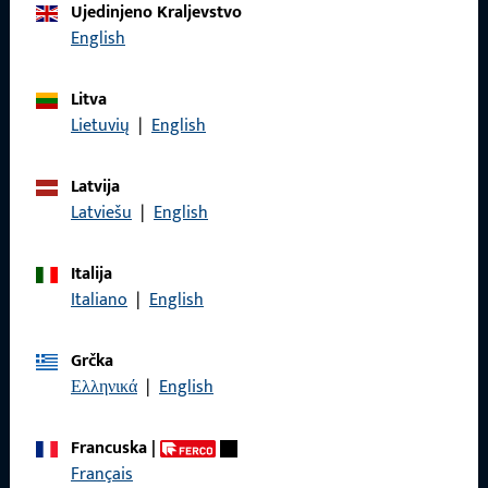
Ujedinjeno Kraljevstvo
English
Nazovite nas
Litva
Lietuvių
|
English
Općenito
Latvija
Latviešu
|
English
Impressum
Italija
Zaštita podataka
Italiano
|
English
Opći uvjeti poslovanja
Grčka
Ελληνικά
|
English
Brzi pristup
Francuska
|
Français