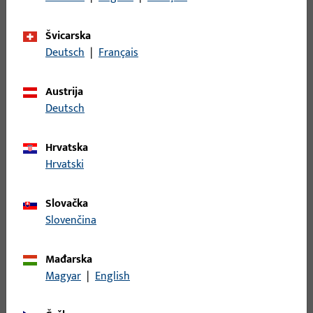
Bruto težina
1,256 KG
Švicarska
Jedinica pakiranja
1 KOM
Deutsch
|
Français
Najmanja jedinica narudžbe
1 KOM
Austrija
Deutsch
Prijava
Hrvatska
Prijavite se podacima kupca da biste dobili informacije o
Hrvatski
cijeni ili naručili artikle
Slovačka
prijava
Slovenčina
Izradi račun
Mađarska
Magyar
|
English
Opis proizvoda
Tehnički podaci