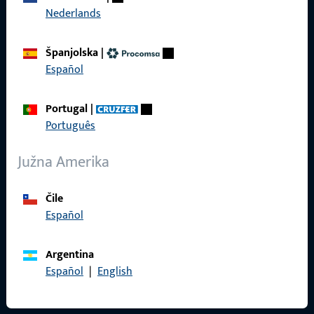
Nederlands
Reference
Katalog proizvoda
Španjolska
|
Español
Portugal
|
Português
Kontakt
Južna Amerika
Kontaktirati
ProPoint servisni portal
Čile
Español
Servis
Argentina
Español
|
English
Društveni mediji