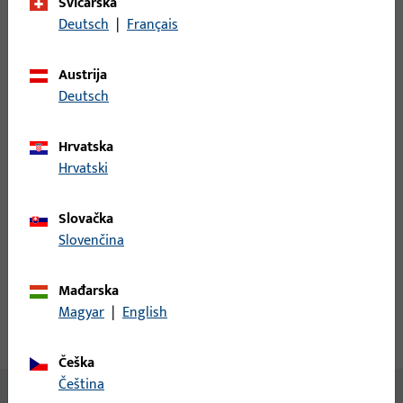
Najmanja jedinica narudžbe
1 KOM
Švicarska
Deutsch
|
Français
Prijava
Austrija
Deutsch
Prijavite se podacima kupca da biste dobili informacije o
cijeni ili naručili artikle
Hrvatska
Hrvatski
prijava
Slovačka
Slovenčina
Izradi račun
Opis proizvoda
Tehnički podaci
Mađarska
Magyar
|
English
Preuzimanja
Češka
čeština
Nema dostupnog sadržaja