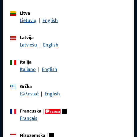
Litva
Lietuvių
|
English
Općenito
Impressum
Latvija
Latviešu
|
English
Zaštita podataka
Opći uvjeti poslovanja
Italija
Italiano
|
English
Grčka
Ελληνικά
|
English
Brzi pristup
Proizvodi
Francuska
|
Français
O nama
Karijera
Nizozemska
|