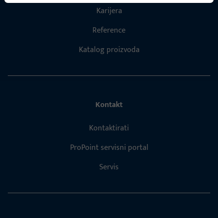
Karijera
Reference
Katalog proizvoda
Kontakt
Kontaktirati
ProPoint servisni portal
Servis