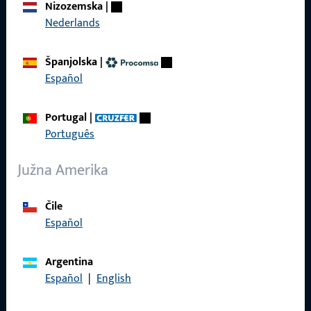
Nizozemska
|
Nederlands
Španjolska
|
Općenito
Español
Impressum
Portugal
|
Zaštita podataka
Português
Opći uvjeti poslovanja
Južna Amerika
Čile
Español
Brzi pristup
Argentina
Proizvodi
Español
|
English
O nama