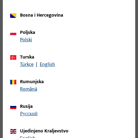
Ploča za hvatanje, ukupna širina 24 mm, ukupna visina /
Bosna i Hercegovina
dubina 10 mm, ukupna duljina 227 mm, Položaj utora 12 mm,
Dimenzija profila 24 x 3, Smjer otvaranja graničnik Lijevo
Poljska
Polski
6-29505-00-R-1 | Ploča za hvatanje |
*FANGPLATTE ALU 24X3 FALZLUFT 14-16MM
Turska
Türkçe
|
English
Ploča za hvatanje, ukupna širina 24 mm, ukupna visina /
dubina 10 mm, ukupna duljina 227 mm, Položaj utora 12 mm,
Rumunjska
Dimenzija profila 24 x 3, Smjer otvaranja graničnik Desno
Română
6-29505-00-R-8 | Ploča za hvatanje |
Rusija
*FANGPLATTE ALU 24X3 FALZLUFT 14-16MM
русский
Ujedinjeno Kraljevstvo
Ploča za hvatanje, ukupna širina 24 mm, ukupna visina /