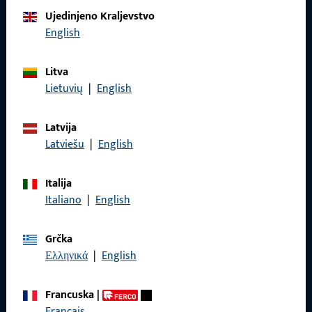
Obratite nam se
Ujedinjeno Kraljevstvo
English
Nazovite nas
Litva
Lietuvių
|
English
Latvija
Općenito
Latviešu
|
English
Impressum
Italija
Zaštita podataka
Italiano
|
English
Opći uvjeti poslovanja
Grčka
Ελληνικά
|
English
Francuska
|
Brzi pristup
Français