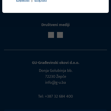
Društveni mediji
GU-Građevinski okovi d.o.o.
Donja Golubinja bb.
72230 Žepče
info@g-u.ba
Tel: +387 32 684 400