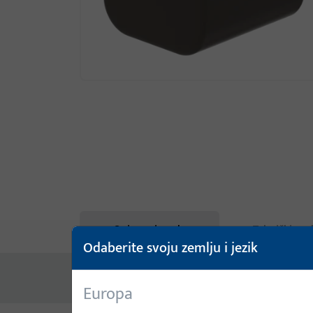
Opis proizvoda
Tehnički pod
Odaberite svoju zemlju i jezik
Nema dostupnog sadržaja
Europa