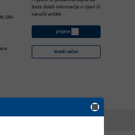
biste dobili informacije o cijeni ili
naručili artikle
 M, UNI-
prijava
ana
Izradi račun