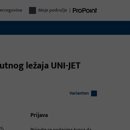
Hercegovina
Moje područje
|
utnog ležaja UNI-JET
Varianten
Prijava
i,
Prijavite se podacima kupca da