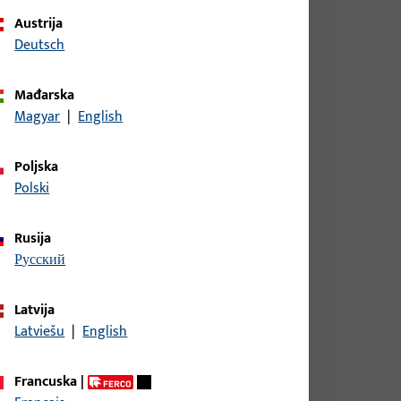
Austrija
Deutsch
Mađarska
Magyar
|
English
Poljska
profila Aluminij, Holz, PVC, ukupna širina 17,8 mm,
Polski
16 mm, ukupna duljina 17,5 mm
Rusija
русский
profila Aluminij, Holz, PVC, ukupna širina 17,8 mm,
16 mm, ukupna duljina 17,5 mm
Latvija
Latviešu
|
English
profila Aluminij, Holz, PVC, ukupna širina 17,8 mm,
Francuska
|
16 mm, ukupna duljina 17,5 mm