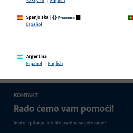
Ελληνικά
|
English
Španjolska
|
okr. kapa kutnog ležaja UNI-JET
Pokrivna kapa, Materijal 
Español
ukupna visina / dubina 
Pokr. kapa kutnog ležaja RAL 7016
Pokrivna kapa, Materijal 
Argentina
ukupna visina / dubina 
Español
|
English
KONTAKT
Rado ćemo vam pomoći!
Imate li pitanja ili želite osobno savjetovanje?