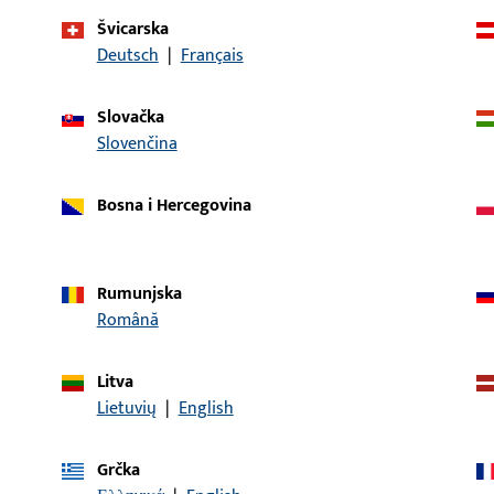
Švicarska
Deutsch
|
Français
Slovačka
Slovenčina
opis artikla
Bosna i Hercegovina
okr. kapa kutnog ležaja UNI-JET
Pokrivna kapa, Materijal 
ukupna visina / dubina 
Rumunjska
Română
okr. kapa kutnog ležaja UNI-JET
Pokrivna kapa, Materijal 
ukupna visina / dubina 
Litva
Lietuvių
|
English
okr. kapa kutnog ležaja UNI-JET
Pokrivna kapa, Materijal 
Grčka
ukupna visina / dubina 