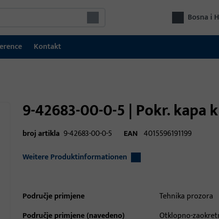
Bosna i 
erence
Kontakt
9-42683-00-0-5 | Pokr. kapa k
broj artikla
9-42683-00-0-5
EAN
4015596191199
Weitere Produktinformationen
Područje primjene
Tehnika prozora
Područje primjene (navedeno)
Otklopno-zaokretn