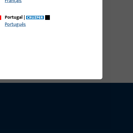
Français
Portugal
|
profila Aluminij, Holz, PVC, ukupna širina 17,8 mm,
Português
16 mm, ukupna duljina 17,5 mm
profila Aluminij, Holz, PVC, ukupna širina 17,8 mm,
16 mm, ukupna duljina 17,5 mm