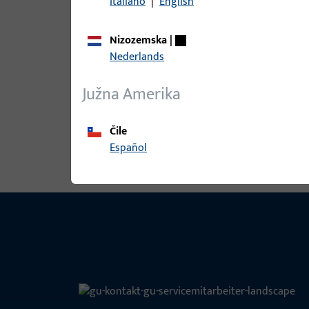
Italiano
|
English
Nizozemska
|
9-42683-00-0-7 | Pokrivna kapa | P
Nederlands
Južna Amerika
9-42683-00-0-DP | Pokrivna kapa | 
Čile
Español