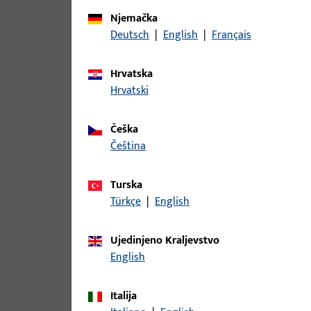
Njemačka
Varijante
Deutsch
|
English
|
Français
Za ovaj proizvod dostupne su sljedeće varijante:
Hrvatska
Hrvatski
artikl
Češka
9-42683-00-0-1 | Pokrivna kapa | P
čeština
Turska
Türkçe
|
English
9-42683-00-0-3 | Pokrivna kapa | P
Ujedinjeno Kraljevstvo
English
9-42683-00-0-6 | Pokrivna kapa | P
Italija