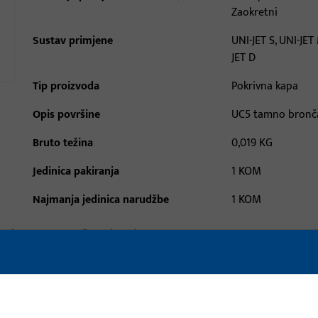
Zaokretni
Sustav primjene
UNI-JET S, UNI-JET
JET D
Tip proizvoda
Pokrivna kapa
Opis površine
UC5 tamno bronč
Bruto težina
0,019 KG
Jedinica pakiranja
1 KOM
Najmanja jedinica narudžbe
1 KOM
aci
Preuzimanja