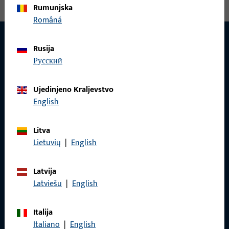
Rumunjska
Română
Rusija
русский
KONTAKT
Rado ćemo vam pomoći!
Ujedinjeno Kraljevstvo
English
Imate li pitanja ili želite osobno savjetovanje?
Litva
Tu smo za vas – brzo, kompetentno i pouzdano.
Lietuvių
|
English
Obratite nam se
Latvija
Latviešu
|
English
Nazovite nas
Italija
Italiano
|
English