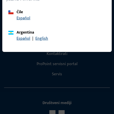
Reference
Čile
Katalog proizvoda
Español
Argentina
Español
|
English
Kontakt
Kontaktirati
ProPoint servisni portal
Servis
Društveni mediji