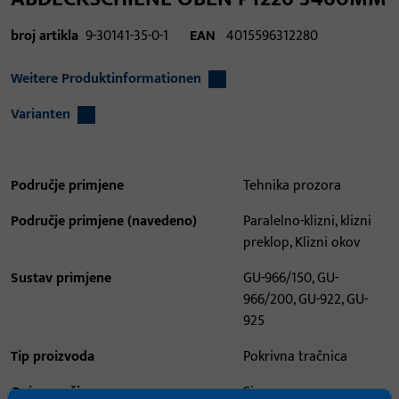
broj artikla
9-30141-35-0-1
EAN
4015596312280
Weitere Produktinformationen
Varianten
Područje primjene
Tehnika prozora
Područje primjene (navedeno)
Paralelno-klizni, klizni
preklop, Klizni okov
Sustav primjene
GU-966/150, GU-
966/200, GU-922, GU-
925
Tip proizvoda
Pokrivna tračnica
Opis površine
Siva