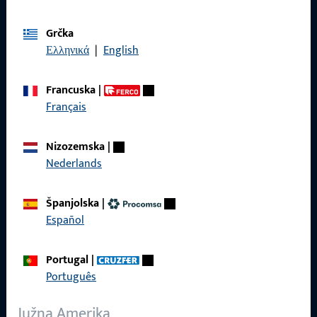
Grčka
Općenito
Ελληνικά
|
English
Impressum
Francuska
|
Zaštita podataka
Français
Opći uvjeti poslovanja
Nizozemska
|
Nederlands
Španjolska
|
Brzi pristup
Español
Proizvodi
Portugal
|
O nama
Português
Karijera
Južna Amerika