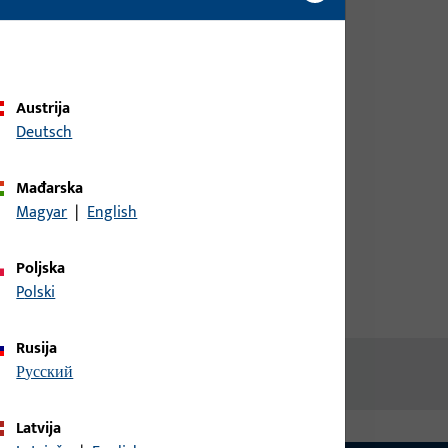
biste dobili informacije o cijeni ili
naručili artikle
prijava
Austrija
irodnom
Deutsch
Izradi račun
Mađarska
Magyar
|
English
Poljska
Polski
Rusija
русский
Latvija