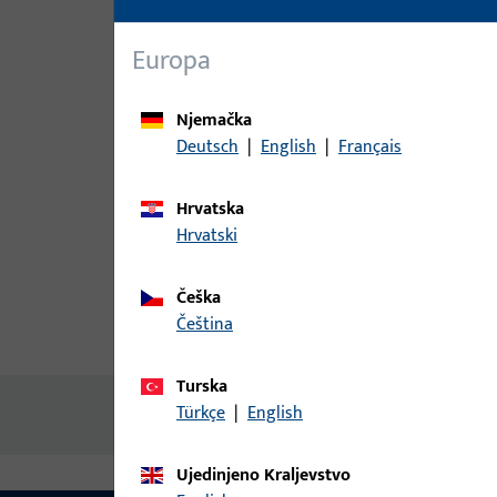
Europa
Njemačka
Deutsch
|
English
|
Français
Hrvatska
Hrvatski
Češka
čeština
Opis proizvoda
Tehnički pod
Turska
Türkçe
|
English
Nema dostupnog sadržaja
Ujedinjeno Kraljevstvo