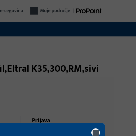
Hercegovina
Moje područje
|
il,Eltral K35,300,RM,sivi
Prijava
Prijavite se podacima kupca da