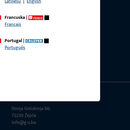
Latviešu
|
English
Francuska
|
Français
Portugal
|
Português
GU-Građevinski okovi d.o.o.
Donja Golubinja bb.
72230 Žepče
info@g-u.ba