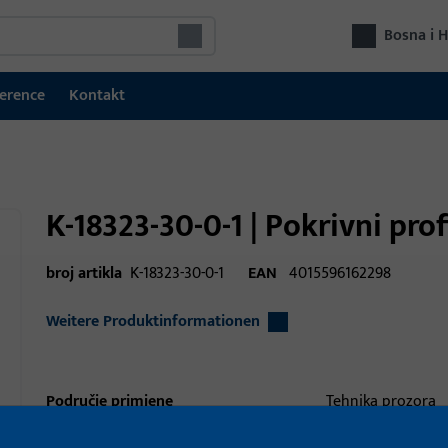
Bosna i 
erence
Kontakt
K-18323-30-0-1 | Pokrivni prof
broj artikla
K-18323-30-0-1
EAN
4015596162298
Weitere Produktinformationen
Područje primjene
Tehnika prozora
Područje primjene (navedeno)
Nadsvjetlo, nagib