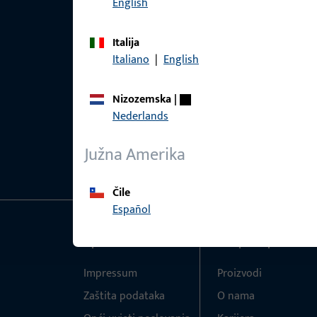
English
Italija
Italiano
|
English
Nizozemska
|
Nederlands
Južna Amerika
Čile
Español
Općenito
Brzi pristup
Impressum
Proizvodi
Zaštita podataka
O nama