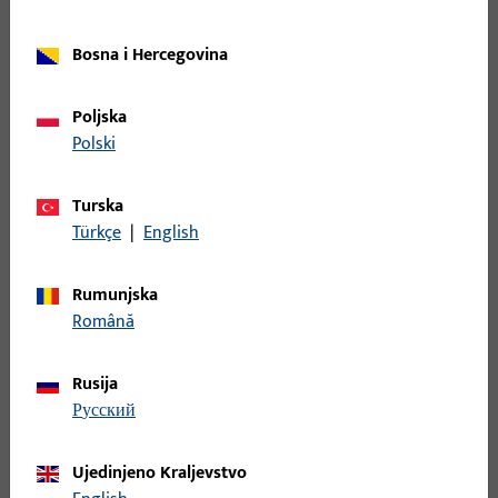
Pokrovni profil, Materijal profila Aluminij, Holz, PVC, ukupna
Bosna i Hercegovina
širina 16 mm, ukupna visina / dubina 18 mm, ukupna duljina
3.050 mm
Poljska
Polski
9-33444-33-0-5 | Pokrovni profil | VENTUS
F200 POKR. PROFIL 3,3M UC5
Turska
Türkçe
|
English
Pokrovni profil, Materijal profila Aluminij, Holz, PVC, ukupna
širina 16 mm, ukupna visina / dubina 18 mm, ukupna duljina
Rumunjska
3.050 mm
Română
9-33444-33-0-6 | Pokrovni profil | VENTUS
Rusija
F200 POKR. PROFIL 3,3M CRNA
русский
Ujedinjeno Kraljevstvo
Pokrovni profil, Materijal profila Aluminij, Holz, PVC, ukupna