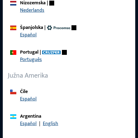
Nizozemska
|
Nederlands
Španjolska
|
Općenito
Español
Impressum
Portugal
|
Zaštita podataka
Português
Opći uvjeti poslovanja
Južna Amerika
Čile
Español
Brzi pristup
Argentina
Proizvodi
Español
|
English
O nama