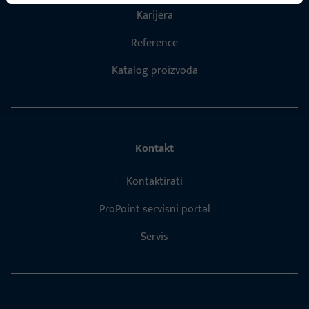
Karijera
Reference
Katalog proizvoda
Kontakt
Kontaktirati
ProPoint servisni portal
Servis