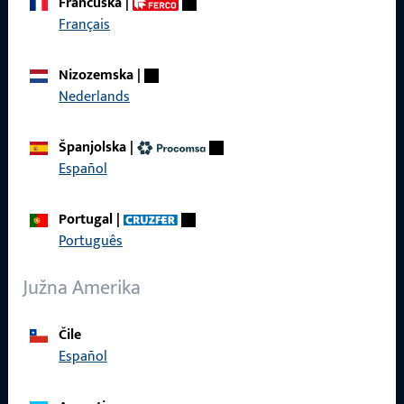
Francuska
|
Tu smo za vas – brzo, kompetentno i pouzdano.
Français
Obratite nam se
Nizozemska
|
Nederlands
Nazovite nas
Španjolska
|
Español
Portugal
|
Općenito
Português
Impressum
Južna Amerika
Zaštita podataka
Čile
Opći uvjeti poslovanja
Español