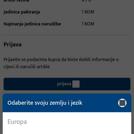
Bruto težina
45 G
Jedinica pakiranja
1 KOM
Najmanja jedinica narudžbe
1 KOM
Prijava
Prijavite se podacima kupca da biste dobili informacije o
cijeni ili naručili artikle
prijava
Odaberite svoju zemlju i jezik
Izradi račun
Opis proizvoda
Tehnički podaci
Europa