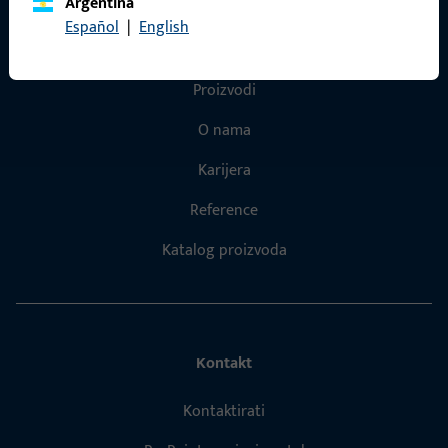
Argentina
Español
|
English
Brzi pristup
Proizvodi
O nama
Karijera
Reference
Katalog proizvoda
Kontakt
Kontaktirati