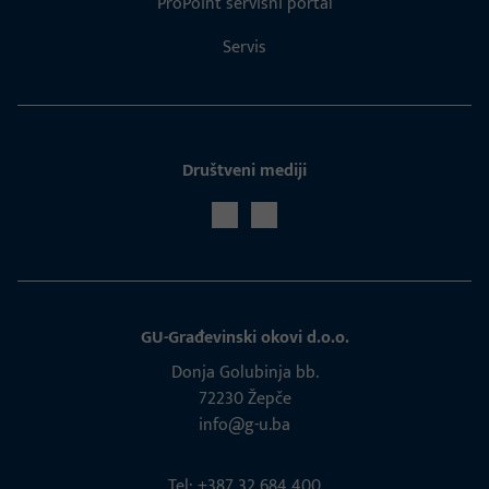
ProPoint servisni portal
Servis
Društveni mediji
GU-Građevinski okovi d.o.o.
Donja Golubinja bb.
72230 Žepče
info@g-u.ba
Tel: +387 32 684 400