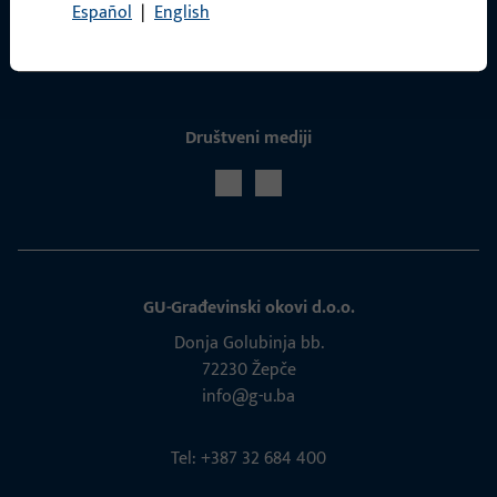
Español
|
English
Servis
Društveni mediji
GU-Građevinski okovi d.o.o.
Donja Golubinja bb.
72230 Žepče
info@g-u.ba
Tel: +387 32 684 400