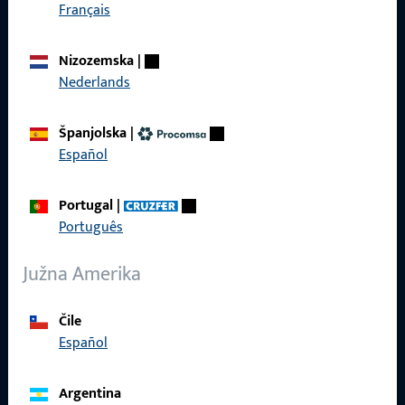
Brzi pristup
Français
Proizvodi
Nizozemska
|
Nederlands
O nama
Karijera
Španjolska
|
Español
Reference
Katalog proizvoda
Portugal
|
Português
Južna Amerika
Kontakt
Čile
Español
Kontaktirati
ProPoint servisni portal
Argentina