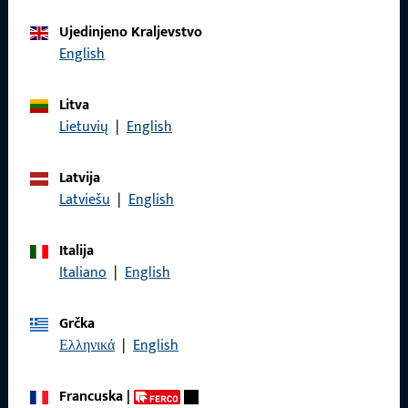
Obratite nam se
Ujedinjeno Kraljevstvo
English
Nazovite nas
Litva
Lietuvių
|
English
Latvija
Općenito
Latviešu
|
English
Impressum
Italija
Italiano
|
English
Zaštita podataka
Opći uvjeti poslovanja
Grčka
Ελληνικά
|
English
Francuska
|