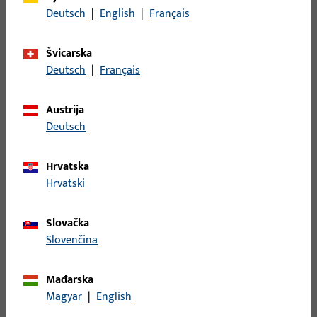
Deutsch
|
English
|
Français
Opis površine
Siva
Bruto težina
0,333 KG
Švicarska
Deutsch
|
Français
Jedinica pakiranja
1 KOM
Najmanja jedinica narudžbe
1 KOM
Austrija
Deutsch
Prijava
Hrvatska
Hrvatski
Prijavite se podacima kupca da biste dobili informacije o
cijeni ili naručili artikle
Slovačka
Slovenčina
prijava
Mađarska
Izradi račun
Magyar
|
English