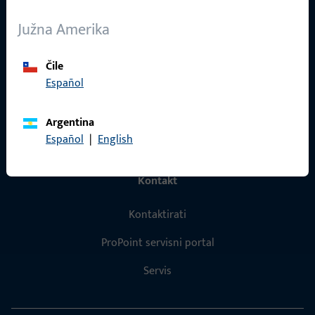
O nama
Južna Amerika
Karijera
Čile
Reference
Español
Katalog proizvoda
Argentina
Español
|
English
Kontakt
Kontaktirati
ProPoint servisni portal
Servis