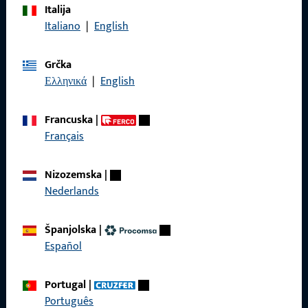
Italija
Nazovite nas
Italiano
|
English
Grčka
Ελληνικά
|
English
Općenito
Francuska
|
Impressum
Français
Zaštita podataka
Nizozemska
|
Opći uvjeti poslovanja
Nederlands
Španjolska
|
Español
Brzi pristup
Portugal
|
Proizvodi
Português