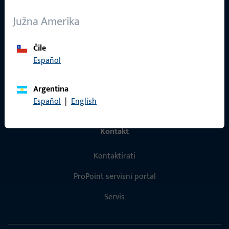
O nama
Južna Amerika
Karijera
Čile
Reference
Español
Katalog proizvoda
Argentina
Español
|
English
Kontakt
Kontaktirati
ProPoint servisni portal
Servis