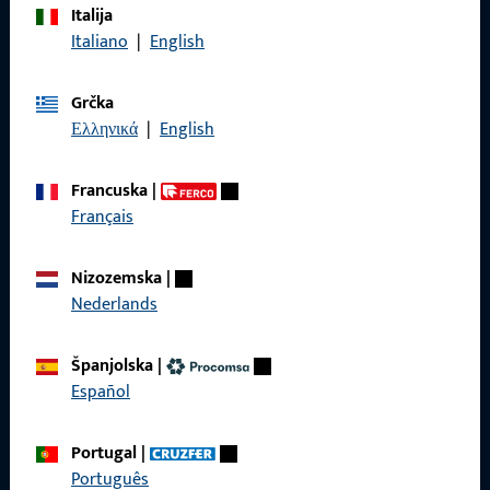
Italija
Nazovite nas
Italiano
|
English
Grčka
Ελληνικά
|
English
Općenito
Francuska
|
Impressum
Français
Zaštita podataka
Nizozemska
|
Opći uvjeti poslovanja
Nederlands
Španjolska
|
Español
Brzi pristup
Portugal
|
Proizvodi
Português