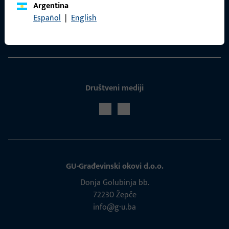
Argentina
ProPoint servisni portal
Español
|
English
Servis
Društveni mediji
GU-Građevinski okovi d.o.o.
Donja Golubinja bb.
72230 Žepče
info@g-u.ba