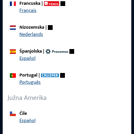
Francuska
|
Français
Brzi pristup
Nizozemska
|
Proizvodi
Nederlands
O nama
Španjolska
|
Karijera
Español
Reference
Portugal
|
Katalog proizvoda
Português
Južna Amerika
Čile
Kontakt
Español
Kontaktirati