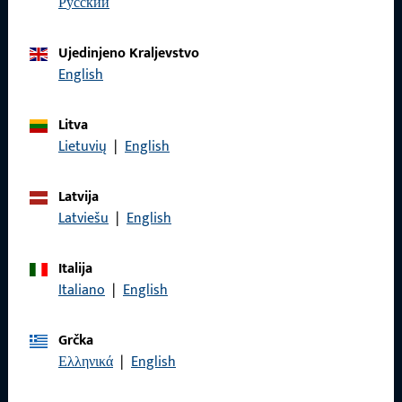
русский
Tu smo za vas – brzo, kompetentno i pouzdano.
Ujedinjeno Kraljevstvo
Obratite nam se
English
Litva
Nazovite nas
Lietuvių
|
English
Latvija
Latviešu
|
English
Općenito
Italija
Impressum
Italiano
|
English
Zaštita podataka
Grčka
Opći uvjeti poslovanja
Ελληνικά
|
English