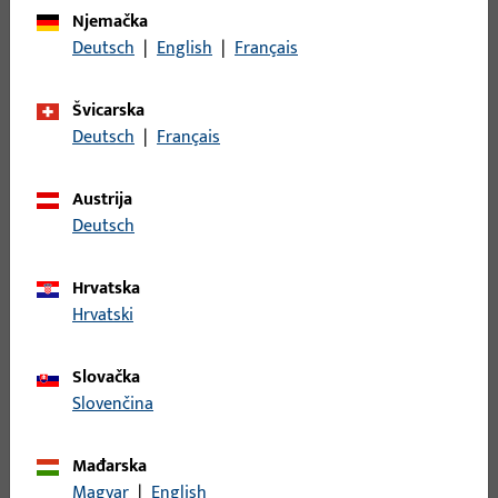
Tip proizvoda
Potporni profil
Njemačka
Deutsch
|
English
|
Français
Opis površine
EV1 eloksiran
prirodnom bojom
Švicarska
Bruto težina
0,636 KG
Deutsch
|
Français
Jedinica pakiranja
1 KOM
Austrija
Najmanja jedinica narudžbe
1 KOM
Deutsch
Prijava
Hrvatska
Hrvatski
Prijavite se podacima kupca da biste dobili informacije o
cijeni ili naručili artikle
Slovačka
Slovenčina
prijava
Mađarska
Magyar
|
English