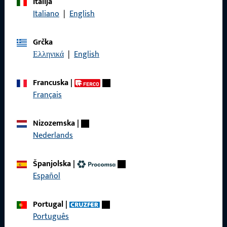
Italija
Nazovite nas
Italiano
|
English
Grčka
Ελληνικά
|
English
Općenito
Francuska
|
Impressum
Français
Zaštita podataka
Nizozemska
|
Opći uvjeti poslovanja
Nederlands
Španjolska
|
Español
Brzi pristup
Portugal
|
Proizvodi
Português