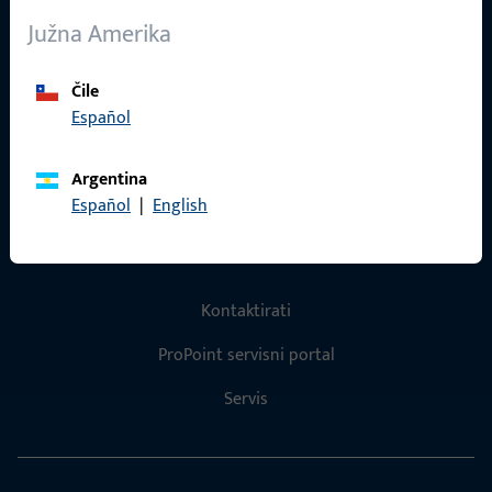
O nama
Južna Amerika
Karijera
Reference
Čile
Español
Katalog proizvoda
Argentina
Español
|
English
Kontakt
Kontaktirati
ProPoint servisni portal
Servis