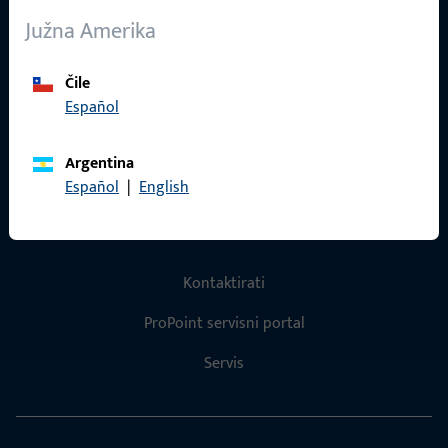
O nama
Južna Amerika
Karijera
Reference
Čile
Español
Katalog proizvoda
Argentina
Español
|
English
Kontakt
Kontaktirati
ProPoint servisni portal
Servis