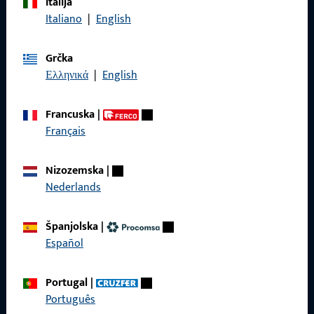
Italija
Nazovite nas
Italiano
|
English
Grčka
Ελληνικά
|
English
Općenito
Francuska
|
Impressum
Français
Zaštita podataka
Nizozemska
|
Opći uvjeti poslovanja
Nederlands
Španjolska
|
Español
Brzi pristup
Portugal
|
Proizvodi
Português